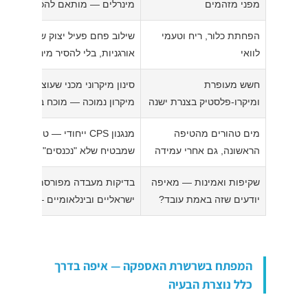
מפני מזהמים
מינרלים — מותאם להכנת תמ"ל ו
הפחתת כלור, ריח וטעמי
שילוב פחם פעיל יצוק שמפחית כלו
לוואי
אורגניות, בלי להסיר מינרלים חשו
חשש מעופרת
סינון מיקרוני מכני שעוצר חלקיקים
ומיקרו-פלסטיק בצנרת ישנה
מיקרון נמוכה — מוכח בבדיקות מ
מים טהורים מהטיפה
מנגנון CPS ייחודי — טיהור 
הראשונה, גם אחרי עמידה
שמבטיח שלא "נכנסים" מים ישנים
שקיפות ואמינות — מאיפה
בדיקות מעבדה מפורסמות, אישורי
יודעים שזה באמת עובד?
ישראליים ובינלאומיים — שקיפות
המפתח בשרשרת האספקה — איפה בדרך
כלל נוצרת הבעיה