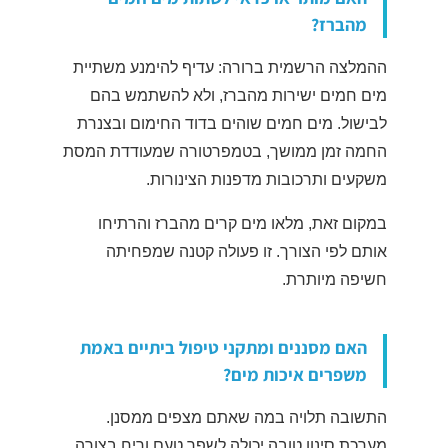
מהברז?
ההמלצה הרשמית ברורה: עדיף להימנע משתיית
מים חמים ישירות מהברז, ולא להשתמש בהם
לבישול. מים חמים שוהים בדוד החימום ובצנרת
החמה זמן ממושך, בטמפרטורה שמעודדת המסת
משקעים ותרכובות מדפנות הצינורות.
במקום זאת, מלאו מים קרים מהברז והרתיחו
אותם לפי הצורך. זו פעולה קטנה שמפחיתה
חשיפה מיותרת.
האם מסננים ומתקני טיפול ביתיים באמת
משפרים איכות מים?
התשובה תלויה במה שאתם מצפים ממסנן.
מערכת סינון טובה יכולה לשפר טעם וריח בצורה