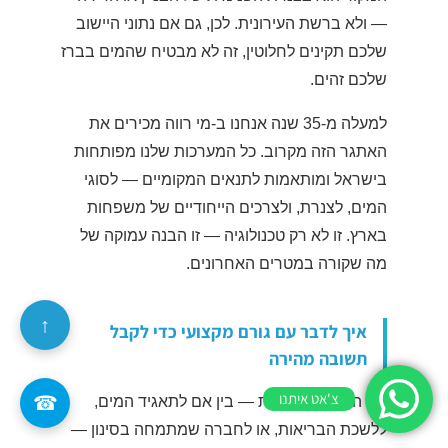
— ולא ברשת העירונית. לכן, גם אם נתוני היישוב
שלכם תקינים לחלוטין, זה לא מבטיח שהמים בברז
שלכם זהים.
למעלה מ-35 שנה אנחנו ב-מי רווה מכירים את
האתגר הזה מקרוב. כל המערכות שלנו מפותחות
בישראל ומותאמות לתנאים המקומיים — לסוגי
המים, לצנרת, ולצרכים הייחודיים של משפחות
בארץ. זו לא רק טכנולוגיה — זו הבנה עמוקה של
מה שקורה במטרים האחרונים.
↑
איך לדבר עם גורם מקצועי כדי לקבל
תשובה מהירה
צ'אט איתנו
☎
אם החלטתם לפנות — בין אם לתאגיד המים,
ללשכת הבריאות, או לחברה שמתמחה בסינון —