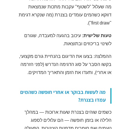
מה שעלול "לשטוף" עקבות מתכות שנמצאות
דווקא כשהמים עומדים בצנרת (מה שנקרא דגימת
"first draw").
טעות שלישית:
עיכוב בהגעה למעבדה, שגורם
לשינוי בריכוזים ובתוצאות.
ההמלצה: בצעו את הדיגום בהנחיית גורם מקצועי,
בקשו הסבר על סוג הדגימה הנדרש (לפני הזרמה
או אחרי), ותעדו את הזמן והתאריך המדויקים.
מה לעשות בבוקר או אחרי חופשה כשהמים
עמדו בצנרת?
כשמים שוהים בצנרת שעות ארוכות — במהלך
הלילה או בזמן חופשה — הם עלולים לספוג
טעמים ואף חומרים מדפנות הצינורות. הפעולה