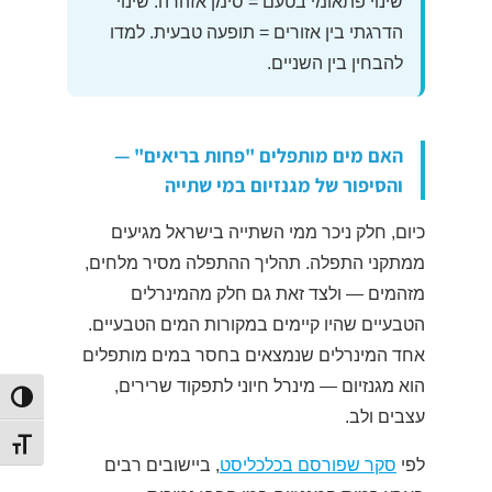
שינוי פתאומי בטעם = סימן אזהרה. שינוי
הדרגתי בין אזורים = תופעה טבעית. למדו
להבחין בין השניים.
האם מים מותפלים "פחות בריאים" —
והסיפור של מגנזיום במי שתייה
כיום, חלק ניכר ממי השתייה בישראל מגיעים
ממתקני התפלה. תהליך ההתפלה מסיר מלחים,
מזהמים — ולצד זאת גם חלק מהמינרלים
הטבעיים שהיו קיימים במקורות המים הטבעיים.
אחד המינרלים שנמצאים בחסר במים מותפלים
הוא מגנזיום — מינרל חיוני לתפקוד שרירים,
הפעל/כב
עצבים ולב.
מתג גוד
לפי
סקר שפורסם בכלכליסט
, ביישובים רבים