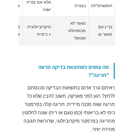
אלא אם צנרת
חופשה/לילה
בצנרת
שניות
ישנה
מאגר לא
בניין עם
מיקרוביולוגית
בירור עם וע
מכוסה/לא
מאגר גג
+ כימית
על תחזוקת 
מטופל
מה עושים כשתוצאת בדיקה מראה
"חריגה"?
ראיתם ערך אדום בתוצאות הבדיקה ונכנסתם
ללחץ? רגע לפני פאניקה, חשוב להבין שלא כל
חריגה שווה סכנה מיידית. חריגה קלה בפרמטר
כימי לא-בריאותי (כמו טעם או ריח) שונה לחלוטין
מחריגה בפרמטר מיקרוביולוגי, שדורשת תגובה
מהירה יותר.