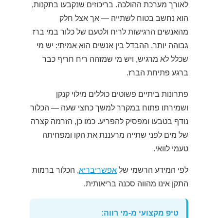
לאורך מערכת ההולכה. בריכוזים שנקבעו בתקנות,
הוא נחשב בטוח לשתייה — אך אצל חלק
מהאנשים הרגישות לריח ולטעם של כלור במי ברז
גבוהה יותר. ההבדל בין אנשים הוא אמיתי: יש מי
שכלל לא מרגיש, ויש מי שמזהה ריח חריף כבר
ברגע פתיחת הברז.
פתרונות ביתיים פשוטים כוללים מילוי קנקן
ושמירתו פתוח במקרר למשך כחצי שעה — הכלור
נודף בטבעו ומפסיק להפריע. כמו כן, הזרמה קצרה
של מים לפני שתייה מרעננת את הקו ומפחיתה
טעמי לוואי.
לפי המידע הרשמי של
אפשריבריא
, הכלור ברמות
התקן אינו מהווה סכנה בריאותית.
טיפ מקצועי מ-מי רווה: