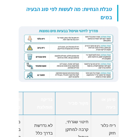
טבלת הנחיות: מה לעשות לפי סוג הבעיה
במים
סימן או
בדיקה
פעולה מייד
מקור סביר
בעיה
מומלצת
בבית
חיטוי שגרתי,
מילוי קנקן 
ריח כלור
לא נדרשת
קרבה למתקן
במקרר, הזר
חזק
בדרך כלל