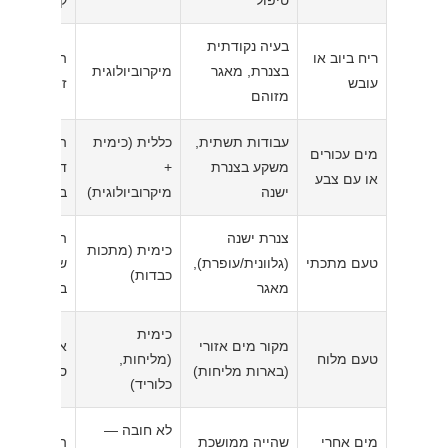
טיפול
קצרה
בעיה נקודתית
ריח ביוב או
הפסקת שתי
בצנרת, מאגר
מיקרוביולוגית
עובש
זמנית מהבר
מזוהם
עבודות תשתית,
כללית (כימית
הז
מים עכורים
משקע בצנרת
+
דקות; תיעוד
או עם צבע
ישנה
מיקרוביולוגית)
בצילום
צנרת ישנה
הזרמה לפני
כימית (מתכות
טעם מתכתי
(גלוונית/עופרת),
שימוש בקו 
כבדות)
מאגר
בלבד
כימית
מקור מים אזורי
אין פתרון ב
טעם מלוח
(מליחות,
(בארות מליחות)
סינון
כלוריד)
לא חובה —
מים אחרי
שהייה ממושכת
ה