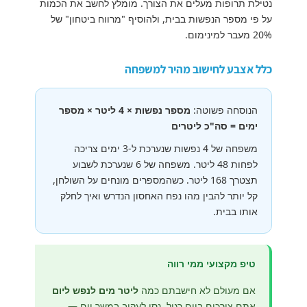
נטילת תרופות מעלים את הצורך. מומלץ לחשב את הכמות
על פי מספר הנפשות בבית, ולהוסיף "מרווח ביטחון" של
20% מעבר למינימום.
כלל אצבע לחישוב מהיר למשפחה
הנוסחה פשוטה:
מספר נפשות × 4 ליטר × מספר
ימים = סה"כ ליטרים
משפחה של 4 נפשות שנערכת ל-3 ימים צריכה
לפחות 48 ליטר. משפחה של 6 שנערכת לשבוע
תצטרך 168 ליטר. כשהמספרים מונחים על השולחן,
קל יותר להבין מהו נפח האחסון הנדרש ואיך לחלק
אותו בבית.
טיפ מקצועי ממי רווה
אם מעולם לא חישבתם כמה
ליטר מים לנפש ליום
אתם צורכים ביום רגיל, נסו לעקוב במשך יום —