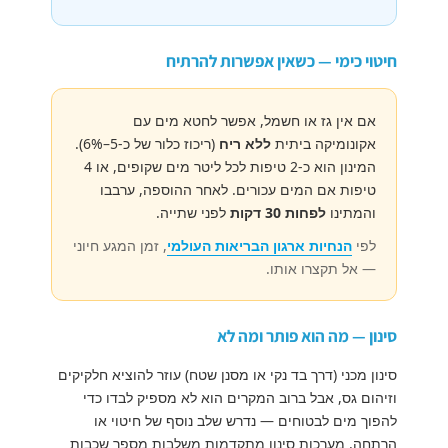
חיטוי כימי — כשאין אפשרות להרתיח
אם אין גז או חשמל, אפשר לחטא מים עם
אקונומיקה ביתית
ללא ריח
(ריכוז כלור של כ-5–6%).
המינון הוא כ-2 טיפות לכל ליטר מים שקופים, או 4
טיפות אם המים עכורים. לאחר ההוספה, ערבבו
והמתינו
לפחות 30 דקות
לפני שתייה.
לפי
הנחיות ארגון הבריאות העולמי
, זמן המגע חיוני
— אל תקצרו אותו.
סינון — מה הוא פותר ומה לא
סינון מכני (דרך בד נקי או מסנן שטח) עוזר להוציא חלקיקים
וזיהום גס, אבל ברוב המקרים הוא לא מספיק לבדו כדי
להפוך מים לבטוחים — נדרש שלב נוסף של חיטוי או
הרתחה. מערכות סינון מתקדמות משלבות מספר שכבות