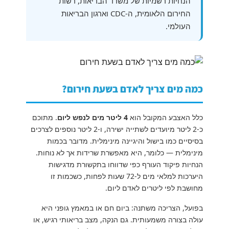
הנחיות רשמיות של משרד הבריאות, רשות
החירום הלאומית, ה-CDC וארגון הבריאות
העולמי.
כמה מים צריך לאדם בשעת חירום?
כלל האצבע המקובל הוא
4 ליטר מים לנפש ליום
. מתוכם
כ-2 ליטר מיועדים לשתייה ישירה, ו-2 ליטר נוספים לצרכים
בסיסיים כמו בישול והיגיינה מינימלית. מדובר בכמות
מינימלית — כלומר, היא מאפשרת שרידות אך לא נוחות.
הנחיות פיקוד העורף כפי שדווחו בתקשורת מדגישות
היערכות למלאי מים ל-72 שעות לפחות, כשכמות זו
מחושבת לפי ליטרים לאדם ליום.
בפועל, הצריכה משתנה: ביום חם או במאמץ גופני היא
עולה בצורה משמעותית. גם הנקה, מצב בריאותי רגיש, או