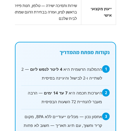
שירות ותמיכה ישירה — טלפון, חנות פיזית
ייעוץ מקצועי
בראשון לציון, ועזרה בבחירת הדגם שמתאים
אישי
לבית שלכם
נקודות מפתח מהמדריך
1
ההמלצה הרשמית היא
4 ליטר לנפש ליום
— 2
לשתייה ו-2 לבישול והיגיינה בסיסית
2
היערכות חכמה היא
7 עד 14 ימים
— הרבה
מעבר להנחיית 72 השעות הבסיסית
3
אחסון נכון — מכלים ייעודיים ללא BPA, מקום
קריר וחשוך, עם תיוג תאריך — חשוב לא פחות