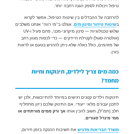
טיפול ויכולות לספק הגנה רחבה יותר.
להרחבה על ההבדלים בין שיטות הטיפול, אפשר לקרוא
ב
שיטות טיהור וסינון מים
. אצלנו ב"מי רווה" אנחנו משלבים
שלוש טכנולוגיות — סינון מיקרוני-מכני, פחם פעיל ו-UV
(אולטרה-סגול) לקטילת חיידקים — כדי לכסות מגוון רחב
של מזהמים, כולל כאלה שלא ניתן להרגיש בטעם או לראות
בעין.
כמה מים צריך לילדים, תינוקות וחיות
מחמד?
תינוקות וילדים קטנים רגישים במיוחד להתייבשות, ולכן יש
לתכנן עבורם מלאי ייעודי. אם התינוק שלכם ניזון מתחליף
חלב (תמ"ל), חשוב להכין אותו
אך ורק ממים מורתחים או
ממי מינרל סגורים
.
משרד הבריאות מדגיש
את חשיבות ההנקה בזמן חירום,