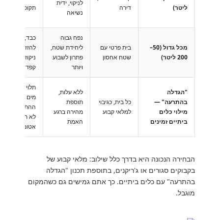
לניקוי, ידית
ליטר)
דירה
תקופתי
נשיאה
נפח גבוה
כבד, קשה
מכל גדול (50–
בית פרטי עם
ליחידת שטח,
להזזה, דורש בר
200 ליטר)
שטח אחסון
פתרון לשבוע
ניקוז, תחזוקה
ויותר
קפדנית
תלוי בזמינות
"הגדלה
ללא עלות,
מים בזמן
בהתרעה" —
כל בית, כגיבוי
תוספת
ההתרעה, כלים
מילוי כלים
למלאי קבוע
מהירה ברגע
לא תמיד
ביתיים זמינים
האמת
אטומים
הבחירה הנכונה היא בדרך כלל שילוב: מלאי קבוע של
בקבוקים סגורים או ג'ריקנים, בתוספת תכנון "הגדלה
בהתרעה" עם כלים ביתיים. כך אתם גמישים גם כשהמקום
מוגבל.