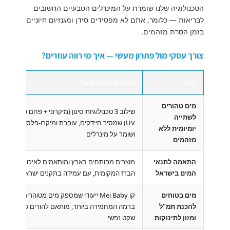
הטכנולוגיה שלנו שומרת על המינרלים הטבעיים החשובים
לבריאות — כלומר, אתם לא מפסידים סידן ומגנזיום חיוניים
בזמן הסרת מזהמים.
צורך עסקי מול פתרון מעשי — איך מי רווה עוזרים?
צורך
מה מקבלים בפועל
מים טהורים
שילוב 3 טכנולוגיות סינון (מיקרוני + פחם פעיל +
לשתייה
UV) שמסיר חיידקים, עופרת ומיקרו-פלסטיק —
יומיומית ללא
ושומר על מינרלים
מזהמים
התאמה לתנאי
מוצרים מפותחים בארץ ומותאמים לאיכות מי
המים בישראל
הברז המקומית, עם עמידה בתקנים ישראליים
מים בטוחים
קו Mei Baby ייעודי שמספק מים מטוהרים
להכנת תמ"ל
ברמה המחמירה ביותר, מותאם להורים שרוצים
ומזון לתינוקות
שקט נפשי