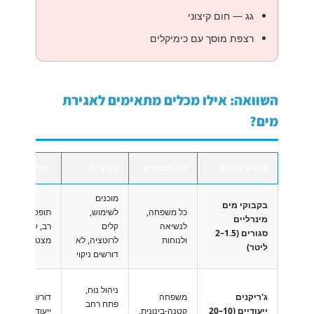
גג — חום קיצוני
רצפת מוסך עם כימיקלים
השוואה: אילו מכלים מתאימים לאגירת
מים?
פתרון אגירה
למי מתאים
יתרונות
חסרונות
מוכנים
בקבוקי מים
כל משפחה,
לשימוש,
תופסים מקום
מינרליים
לנשיאה
קלים
רב, עלות
סגורים (1.5–2
ולנוחות
לרוטציה, לא
מצטברת
ליטר)
דורשים ניקוי
ניהול נוח,
ג'ריקנים
משפחה
דורשים מקום
פתח רחב
ייעודיים (10–20
קטנה-בינונית,
ייעודי, צריך ניקו