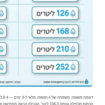
דוגמה פשוטה: משפחה של 4 נפשות, מלאי ל-3 ימים — 4 x 3 x 3.8 =
הכמות מכפילה עצמה ל-106 ליטר. הטבלה הבאה ממחישה זאת במבט אחד.