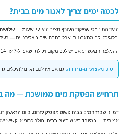
לכמה ימים צריך לאגור מים בבית?
היעד המינימלי שפיקוד העורף מציב הוא
72 שעות — שלושה ימים
והלוגיסטיקה מתארגנות. אבל בתרחישים ריאליסטיים — רעיד
ההמלצה המעשית: אם יש לכם מקום ויכולת, שאפו ל-7 עד 14 ימים של מלאי מים. גם אם לא תגיעו ליעד המלא, כל ליטר נוסף מקנה שעות יקרות של שקט נפשי ועצמאות.
טיפ מקצועי מ-מי רווה:
גם אם אין לכם מקום למיכלים גדולים, התחילו מ-12 בקבוקי ליטר וחצי — זה כבר מכסה יום וחצי ל
תרחיש הפסקת מים ממושכת — מה ב
דמיינו שברז המים בבית פשוט מפסיק לזרום. ביום הראשון רוב 
אמיתית — במיוחד כשיש תינוק בבית, חולה כרוני או קשיש שז
הלקח: המלאי שאגרתם מראש הוא כרית הביטחון שלכם. אין אפ