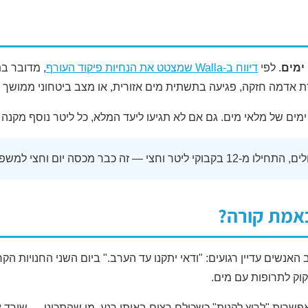
. לפי
דיווח ב-Walla שמצטט את הנחיות פיקוד העורף
, מדובר ב
ת אדמה חזקה, פגיעה בתשתית מים אזורית, או מצב ביטחוני ממושך 
משפחה של שניים, וזה הרבה יותר טוב מכלום.
אמת קורה?
האנשים עדיין רגועים: "ודאי יתקנו עד הערב." ביום השני החנויות ה
קוק לתרופות עם מים.
שרות "לרוץ לקנות" כשכולם רצים באותו רגע. מי שהתכונן — שורד א