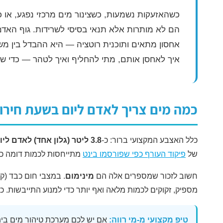
כשהאזעקות נשמעות, כשצינור מים מרכזי נפגע, א
הם לא מותרות אלא תנאי בסיסי לשרידות. גוף האדם י
אחסון מתאים ותוכנית רוטציה — היא ההבדל בין מש
איך לאחסן אותם, מתי להחליף ואיך לטהר — כדי שת
כמה מים צריך לאדם ליום בשעת חירו
כלל האצבע המקצועי ברור: כ-
3.8 ליטר (גלון אחד) לאדם ליום
של
פיקוד העורף כפי שפורסמו בינט
מתייחסות לכמות דומה כ
חשוב לזכור שמספרים אלה הם
מינימום
. במצבי חום כבד (ק
מספיק, זקוקים לכמות מלאה ואף יותר כדי למנוע התייבשות.
טיפ מקצועי מ-מי רווה:
אם יש לכם מערכת טיהור מים ביתית