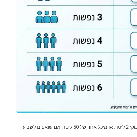
. נשמע הרבה? בפועל מדובר בכ-23 בקבוקי 2 ליטר, או מיכל אחד של 50 ליטר. אם שואפים לשבוע,