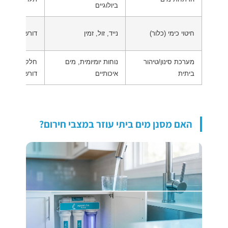
ביולוגיים
חיטוי כימי (כלור)
נייד, זול, זמין
דורש מינון מדו
מערכת סינון/טיהור
נוחות יומיומית, מים
חלק מהמערכ
ביתית
איכותיים
דורשות חשמל
האם מסנן מים ביתי עוזר במצבי חירום?