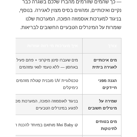
— כך שהמים שזורמים מהברז שלכם בשגרה כבר
נקיים ואיכותיים, ומהווים בסיס מצוין לאגירה. בנוסף,
בניגוד למערכות אוסמוזה הפוכה, המערכות שלנו
שומרות על המינרלים הטבעיים החשובים לבריאות.
צורך
איך מערכות מי רווה עוזרות
מים איכותיים
מים שעברו סינון מיקרוני + פחם פעיל נשמרים טו
לאגירה ביתית
באחסון — ללא טעמי לוואי ומזהמים
הגנה מפני
טכנולוגיית UV מובנית קוטלת מזהמים ביולוגיי
חיידקים
כימיקלים
שמירה על
בניגוד לאוסמוזה הפוכה, המערכות מסננות מזהמ
מינרלים חשובים
לפגוע במינרלים הטבעיים
מים בטוחים
קו Mei Baby מותאם במיוחד להכנת תמ"ל ולשתיית תינוקות
לתינוקות