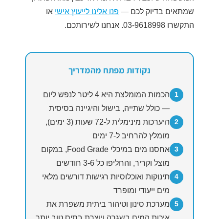
שמתאים בדיוק לכם —
פנו אלינו לייעוץ אישי
או
התקשרו 03-9618998. אנחנו לשירותכם.
נקודות מפתח מהמדריך
הכמות המומלצת היא 4 ליטר לנפש ליום
1
— כולל שתייה, בישול והיגיינה בסיסית
היערכות מינימלית ל-72 שעות (3 ימים),
2
מומלץ להרחיב ל-7 ימים
אחסנו מים במיכלי Food Grade, במקום
3
מוצל וקריר, והחליפו כל 3-6 חודשים
תינוקות ואוכלוסיות רגישות דורשים מלאי
4
מים ייעודי ומופרד
מערכת סינון וטיהור ביתית משפרת את
5
איכות המים בשגרה ויוצרת בסיס טוב יותר