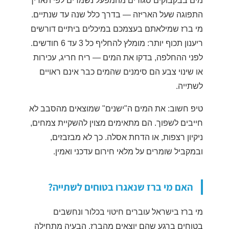
מים בבקבוקים סגורים מהמפעל נשמרים לפי תאריך
התפוגה שעל האריזה — בדרך כלל שנה עד שנתיים.
מי ברז שמילאתם בעצמכם במיכלים ביתיים דורשים
ריענון תכוף יותר: מומלץ להחליף כל 3 עד 6 חודשים.
לפני ההחלפה, בדקו את המים — ריח חריג, עכירות
או שינוי צבע הם סימנים שהמים כבר אינם ראויים
לשתייה.
טיפ חשוב: את המים ה"ישנים" שמוצאים מהסבב לא
חייבים לשפוך. הם מתאימים מצוין להשקיית צמחים,
ניקיון רצפות, או הדחת אסלה. כך לא מבזבזים,
ובמקביל שומרים על מלאי חירום עדכני ואמין.
האם מי ברז שנאגרו בטוחים לשתייה?
מי ברז בישראל עוברים חיטוי בכלור ונחשבים
בטוחים ברגע שהם יוצאים מהברז. הבעיה מתחילה