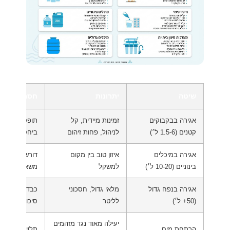
שיטה
יתרונות
חסרונות
אגירה בבקבוקים
זמינות מיידית, קל
תופס מקום ר
קטנים (1.5-6 ל׳)
לניהול, פחות זיהום
ביחס לנפח
אגירה במיכלים
איזון טוב בין מקום
דורש ברזון או
בינוניים (10-20 ל׳)
למשקל
משאבה
אגירה בנפח גדול
מלאי גדול, חסכוני
כבד, קשה לניק
(50+ ל׳)
לליטר
סיכון מרוכז
יעילה מאוד נגד מזהמים
הרתחת מים
תלויה במקור א