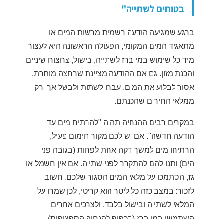
בטוחים לשתייה"
ברגע שמגיעה הודעה רשמית מרשות המים או
מתאגיד המים המקומי, הפעולה הראשונה היא לעצור
מיד כל שימוש במי ברז לשתייה, בישול, צחצוח שיניים
והכנת מזון. גם אם ההודעה מציינת שרחצה מותרת,
אסור לבלוע את המים. עברו לשתות ולבשל אך ורק
ממלאי החירום שהכנתם.
במקרים רבים ההנחיה תהיה "להרתיח מים עד
הודעה חדשה". אם יש לכם מקור חימום פעיל,
הרתיחו מים למשך דקה אחת לפחות (בגובה פני
הים) ותנו להם להתקרר לפני שתייה. אם אין חשמל או
גז, הסתמכו על מלאי המים הסגור שלכם. חשוב
לזכור: במצב כזה כל ליטר הוא קריטי, לכן שמרו על
המלאי לשתייה ובישול בלבד, ולצרכים אחרים
השתמשו במי ברז (בכפוף להנחיה הספציפית).