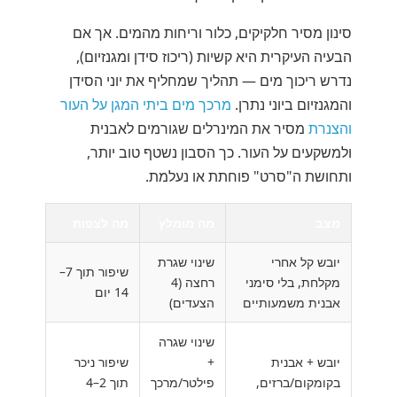
סינון מסיר חלקיקים, כלור וריחות מהמים. אך אם
הבעיה העיקרית היא קשיות (ריכוז סידן ומגנזיום),
נדרש ריכוך מים — תהליך שמחליף את יוני הסידן
והמגנזיום ביוני נתרן.
מרכך מים ביתי המגן על העור
והצנרת
מסיר את המינרלים שגורמים לאבנית
ולמשקעים על העור. כך הסבון נשטף טוב יותר,
ותחושת ה"סרט" פוחתת או נעלמת.
מצב
מה מומלץ
מה לצפות
יובש קל אחרי
שינוי שגרת
שיפור תוך 7–
מקלחת, בלי סימני
רחצה (4
14 יום
אבנית משמעותיים
הצעדים)
שינוי שגרה
יובש + אבנית
+
שיפור ניכר
בקומקום/ברזים,
פילטר/מרכך
תוך 2–4