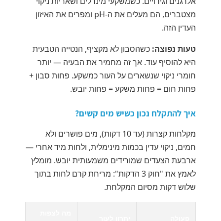
אלרגנים וגירויים. כשמשקעי מינרלים ושאריות ניקוי
מצטברים, הם מעלים את ה-pH ומפרים את האיזון
העדין הזה.
טעות נפוצה:
כשהסבון לא מקציף, הנטייה הטבעית
היא להוסיף עוד. אך זה מחמיר את הבעיה — יותר
חומרי ניקוי שנשארים על העור כמשקע. פחות סבון +
פחות חום = פחות משקע = פחות יובש.
איך להתקלח נכון כשיש מים קשים?
מקלחות קצרות (עד 10 דקות), מים פושרים ולא
חמים, ניקוי עדין בכמות מינימלית, ולחות מיד אחרי —
ארבעת הצעדים שמורידים משמעותית יובש. מומלץ
לאמץ את "חוק 3 הדקות": מריחת קרם לחות בתוך
שלוש דקות מסיום המקלחת.
מה לצפות
פעולה
יתרון לעור