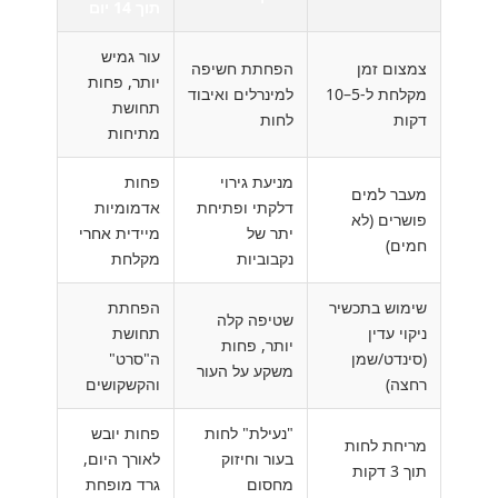
תוך 14 יום
עור גמיש
צמצום זמן
הפחתת חשיפה
יותר, פחות
מקלחת ל-5–10
למינרלים ואיבוד
תחושת
דקות
לחות
מתיחות
מניעת גירוי
פחות
מעבר למים
דלקתי ופתיחת
אדמומיות
פושרים (לא
יתר של
מיידית אחרי
חמים)
נקבוביות
מקלחת
שימוש בתכשיר
הפחתת
שטיפה קלה
ניקוי עדין
תחושת
יותר, פחות
(סינדט/שמן
ה"סרט"
משקע על העור
רחצה)
והקשקושים
"נעילת" לחות
פחות יובש
מריחת לחות
בעור וחיזוק
לאורך היום,
תוך 3 דקות
מחסום
גרד מופחת