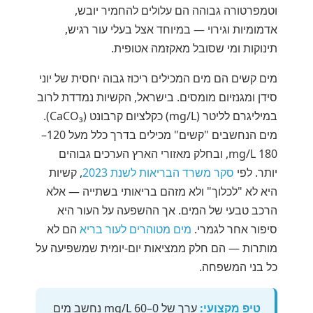
וטמפרטורה גבוהה הם עלולים להחמיר יובש,
אדמומיות וגירוי — במיוחד אצל בעלי עור רגיש,
תינוקות ומי שסובל מאקזמה אטופית.
מים קשים הם מים המכילים ריכוז גבוה יחסית של יוני
סידן ומגנזיום מומסים. בישראל, הקשיות נמדדת לרוב
במיליגרם לליטר (mg/L) כקלציום קרבונט (CaCO₃).
מים הנחשבים "קשים" מכילים בדרך כלל מעל 120–
180 mg/L, ובחלק מאזורי הארץ הערכים גבוהים
יותר. לפי
סקר משרד הבריאות לשנת 2023
, קשיות
היא לא "לכלוך" ולא מזהם בריאותי בשתייה — אלא
הרכב טבעי של המים. אך ההשפעה על העור היא
סיפור אחר לגמרי.
מים מטוהרים לעור בריא
הם לא
מותרות — הם חלק ממציאות יום-יומית שמשפיעה על
כל בני המשפחה.
טיפ מקצועי:
ערך של 0–60 mg/L נחשב מים