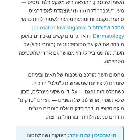
השומן שבסבון. התוצאה היא משקע בלתי מסיס —
מעין "שכבה" דקה (Film) שנצמדת לאפידרמיס,
סותמת נקבוביות ומונעת מהעור לשמור לחות כראוי.
מחקר שפורסם ב-Journal of Investigative
Dermatology
הראה כי מים קשים מגבירים באופן
מובהק את שקיעת הסורפקטנטים (חומרי ניקוי) על
העור, מה שמוביל לגירוי ממושך גם אחרי שהשטיפה
הסתיימה.
מחסום העור מורכב משכבות של תאים וביניהם
שומנים (ליפידים) שמשמשים כ"מלט" הדביק.
כשהמלט הזה נפגם — על ידי משקעי מינרלים, סבון
שלא נשטף, או שילוב של השניים — נוצרים "סדקים"
מיקרוסקופיים. דרך סדקים אלה חומרים מגרים
חודרים פנימה ולחות "בורחת" החוצה.
מי שבסיכון גבוה יותר:
תינוקות (שהמחסום