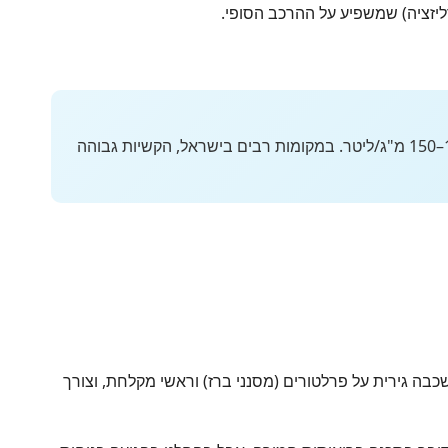
יזציה) שמשפיע על ההרכב הסופי.
רמת קשיות המים בישראל נעה בין 200 ל-400 מ"ג לליטר (כ-CaCO₃) — גבוהה משמעותית מהממוצע האירופי שעומד על כ-100–150 מ"ג/ליטר. במקומות רבים בישראל, הקשיות גבוהה
בה גירית על פרלטורים (מסנני ברז) וראשי מקלחת, וצורך