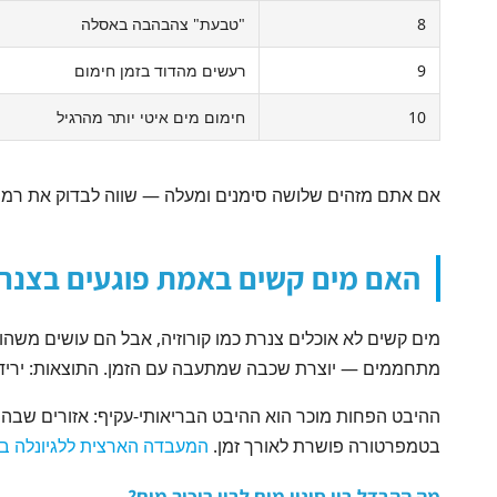
8
"טבעת" צהבהבה באסלה
9
רעשים מהדוד בזמן חימום
10
חימום מים איטי יותר מהרגיל
אם אתם מזהים שלושה סימנים ומעלה — שווה לבדוק את רמת 
האם מים קשים באמת פוגעים בצנר
מים קשים לא אוכלים צנרת כמו קורוזיה, אבל הם עושים מש
מתחממים — יוצרת שכבה שמתעבה עם הזמן. התוצאות: ירידת
ההיבט הפחות מוכר הוא ההיבט הבריאותי-עקיף: אזורים שבהם
בטמפרטורה פושרת לאורך זמן.
המעבדה הארצית ללגיונלה ב
מה ההבדל בין סינון מים לבין ריכוך מים?