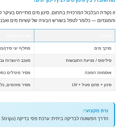
זו נקודת הבלבול המרכזית בתחום. סינון מים מתייחס בעיקר ל
והמגנזיום — כלומר לטפל בשורש הבעיה של קשיות מים ואבני
פתרון
מה הוא עושה
מרכך מים
מחליף יוני סידן/מגנ
סיליפוס / מניעת התגבשות
מעכב היווצרות גבי
אוסמוזה הפוכה
מסיר מינרלים כמע
סינון + פחם פעיל + UV
מסיר מזהמים, כלור
טיפ מקצועי:
הדרך הפשוטה לבדיקה ביתית: ערכת פסי בדיקה (Test Strips) שטובלים במים ומשווים את הצבע לטבלה, או ערכת טיפות שמאפשרת מדידה מדויקת ביחידות מ"ג לליטר כ-CaCO₃.