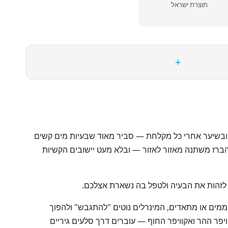
תוצרת ישראל
+
ר ובשיער אחרי כל מקלחת — סביר מאוד שבעיות מים קשים
הברז משתנה מאזור לאזור — ובלא מעט יישובים הקשיות
ת לזהות את הבעיה ולטפל בה נשארת אצלכם.
ים מומסים — בעיקר יוני סידן (Ca²⁺) ומגנזיום (Mg²⁺). כשהמים האלה מתחממים או מתאדים, המינרלים נוטים "להתגבש" ולהפוך
פר ההר ואקוויפר החוף — עוברים דרך סלעים גיריים