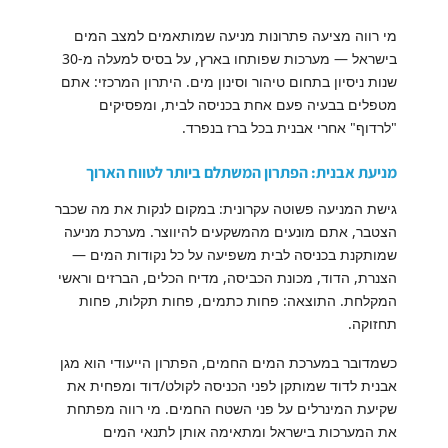
מי רווה מציעה פתרונות מניעה שמותאמים למצב המים
בישראל — מערכות שפותחו בארץ, על בסיס למעלה מ-30
שנות ניסיון בתחום טיהור וסינון מים. היתרון המרכזי: אתם
מטפלים בבעיה פעם אחת בכניסה לבית, ומפסיקים
"לרדוף" אחרי אבנית בכל ברז בנפרד.
מניעת אבנית: הפתרון המשתלם ביותר לטווח הארוך
גישת המניעה פשוטה עקרונית: במקום לנקות את מה שכבר
הצטבר, אתם מונעים מהמשקעים להיווצר. מערכת מניעה
שמותקנת בכניסה לבית משפיעה על כל נקודות המים —
הצנרת, הדוד, מכונת הכביסה, מדיח הכלים, הברזים וראשי
המקלחת. התוצאה: פחות כתמים, פחות תקלות, פחות
תחזוקה.
כשמדובר במערכת המים החמים, הפתרון הייעודי הוא מגן
אבנית לדוד שמותקן לפני הכניסה לקולט/דוד ומפחית את
שקיעת המינרלים על פני השטח החמים. מי רווה מפתחת
את המערכות בישראל ומתאימה אותן לתנאי המים