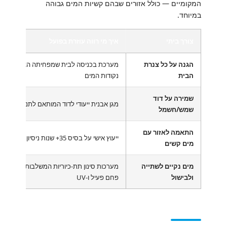
המקומיים — כולל אזורים שבהם קשיות המים גבוהה
במיוחד.
צורך ביתי
איך מי רווה עוזרת בפועל
הגנה על כל צנרת
מערכת בכניסה לבית שמפחיתה הצטברות ב
הבית
נקודות המים
שמירה על דוד
מגן אבנית ייעודי לדוד המותאם לתנאים המקו
שמש/חשמל
התאמה לאזור עם
ייעוץ אישי על בסיס 35+ שנות ניסיון בשוק הישראלי
מים קשים
מים נקיים לשתייה
מערכות סינון תת-כיוריות המשלבות סינון מיקרו
ולבישול
פחם פעיל ו-UV