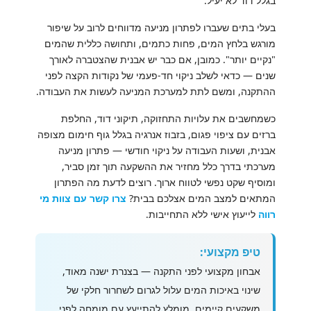
בגלל דוד לא יעיל.
בעלי בתים שעברו לפתרון מניעה מדווחים לרוב על שיפור
מורגש בלחץ המים, פחות כתמים, ותחושה כללית שהמים
"נקיים יותר". כמובן, אם כבר יש אבנית שהצטברה לאורך
שנים — כדאי לשלב ניקוי חד-פעמי של נקודות הקצה לפני
ההתקנה, ומשם לתת למערכת המניעה לעשות את העבודה.
כשמחשבים את עלויות התחזוקה, תיקוני דוד, החלפת
ברזים עם ציפוי פגום, בזבוז אנרגיה בגלל גוף חימום מצופה
אבנית, ושעות העבודה על ניקוי חודשי — פתרון מניעה
מערכתי בדרך כלל מחזיר את ההשקעה תוך זמן סביר,
ומוסיף שקט נפשי לטווח ארוך. רוצים לדעת מה הפתרון
המתאים למצב המים אצלכם בבית?
צרו קשר עם צוות מי
רווה
לייעוץ אישי ללא התחייבות.
טיפ מקצועי:
אבחון מקצועי לפני התקנה — בצנרת ישנה מאוד,
שינוי באיכות המים עלול לגרום לשחרור חלקי של
משקעים קיימים. מומלץ להתייעץ עם מומחה לפני