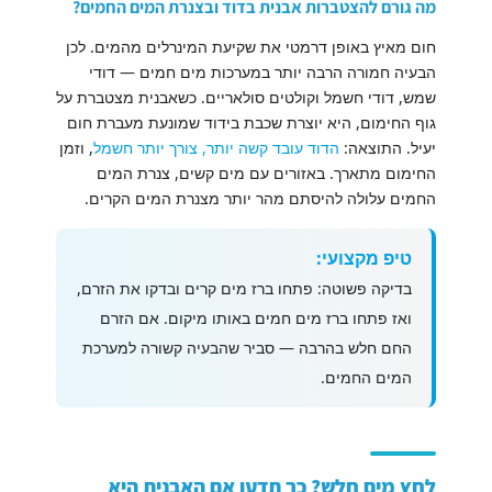
מה גורם להצטברות אבנית בדוד ובצנרת המים החמים?
חום מאיץ באופן דרמטי את שקיעת המינרלים מהמים. לכן
הבעיה חמורה הרבה יותר במערכות מים חמים — דודי
שמש, דודי חשמל וקולטים סולאריים. כשאבנית מצטברת על
גוף החימום, היא יוצרת שכבת בידוד שמונעת מעברת חום
יעיל. התוצאה:
הדוד עובד קשה יותר, צורך יותר חשמל
, וזמן
החימום מתארך. באזורים עם מים קשים, צנרת המים
החמים עלולה להיסתם מהר יותר מצנרת המים הקרים.
טיפ מקצועי:
בדיקה פשוטה: פתחו ברז מים קרים ובדקו את הזרם,
ואז פתחו ברז מים חמים באותו מיקום. אם הזרם
החם חלש בהרבה — סביר שהבעיה קשורה למערכת
המים החמים.
לחץ מים חלש? כך תדעו אם האבנית היא