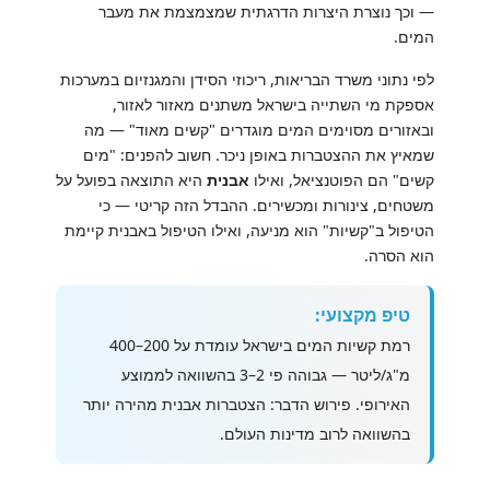
— וכך נוצרת היצרות הדרגתית שמצמצמת את מעבר
המים.
לפי נתוני משרד הבריאות, ריכוזי הסידן והמגנזיום במערכות
אספקת מי השתייה בישראל משתנים מאזור לאזור,
ובאזורים מסוימים המים מוגדרים "קשים מאוד" — מה
שמאיץ את ההצטברות באופן ניכר. חשוב להפנים: "מים
קשים" הם הפוטנציאל, ואילו
אבנית
היא התוצאה בפועל על
משטחים, צינורות ומכשירים. ההבדל הזה קריטי — כי
הטיפול ב"קשיות" הוא מניעה, ואילו הטיפול באבנית קיימת
הוא הסרה.
טיפ מקצועי:
רמת קשיות המים בישראל עומדת על 200–400
מ"ג/ליטר — גבוהה פי 2–3 בהשוואה לממוצע
האירופי. פירוש הדבר: הצטברות אבנית מהירה יותר
בהשוואה לרוב מדינות העולם.