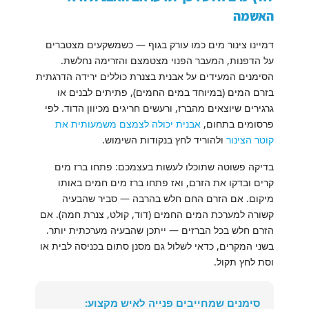
האשמה
דמיינו צינור מים כמו עורק בגוף — כשמשקעים מצטברים
על הדפנות, המעבר הפנוי מצטמצם והזרימה נחלשת.
הסימנים המעידים על אבנית בצנרת כוללים ירידה הדרגתית
בזרם המים (במיוחד במים החמים), פתיתים לבנים או
גרגירים שיוצאים מהברז, ורעשים חריגים מכיוון הדוד. לפי
פרסומים בתחום,
אבנית יכולה לצמצם משמעותית את
קוטר הצינור
ולהוריד לחץ בנקודות השימוש.
בדיקה פשוטה שתוכלו לעשות בעצמכם: פתחו ברז מים
קרים ובדקו את הזרם, ואז פתחו ברז מים חמים באותו
מיקום. אם הזרם החם חלש בהרבה — סביר שהבעיה
קשורה למערכת המים החמים (דוד, קולט, צנרת חמה). אם
הזרם חלש בכל הברזים — ייתכן שהבעיה מערכתית יותר.
בשני המקרים, כדאי לשלול גם מסנן סתום בכניסה לבית או
וסת לחץ תקול.
סימנים שמחייבים פנייה לאיש מקצוע: