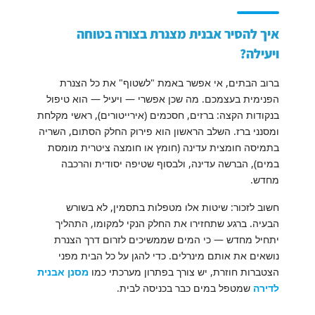
איך להסיר אבנית מצנרת בצורה בטוחה
ויעילה?
ברוב הבתים, אי אפשר באמת "לשטוף" את כל הצנרת
הפנימית בעצמכם. מה שכן אפשרי — ויעיל — הוא טיפול
בנקודות הקצה: ברזים, חסכמים (אירייטורים), ראשי מקלחת
ומסנני ברז. השלב הראשון הוא פירוק החלק הסתום, השריה
בתמיסה חומצית עדינה (חומץ או חומצה ציטרית מומסת
במים), הברשה עדינה, ולבסוף שטיפה יסודית והרכבה
מחדש.
חשוב לזכור: שיטות אלו מטפלות בתסמין, לא בשורש
הבעיה. ברגע שתחזירו את החלק הנקי למקומו, התהליך
יתחיל מחדש — כי המים שממשיכים לזרום דרך הצנרת
נושאים את אותם מינרלים. כדי להגן על כל הבית מפני
הצטברות חוזרת, יש צורך בפתרון מערכתי כמו
מסנן אבנית
לדירה
שמטפל במים כבר בכניסה לבית.