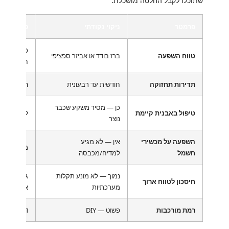
שתוכלו לקבל החלטה מושכלת.
פרמטר
ניקוי נקודתי
פתרון מני
כל הבית — 
טווח השפעה
ברז בודד או אביזר ספציפי
חשמל
תדירות תחזוקה
חודשית עד רבעונית
החלפת מדי
כן — מסיר משקע שכבר
טיפול באבנית קיימת
לא — מונע
נוצר
השפעה על מכשירי
אין — לא מגיע
מפחית אבנ
חשמל
למדיח/מכבסה
נמוך — לא מונע תקלות
גבוה — שומ
חיסכון לטווח ארוך
מערכתיות
אנרגיה
רמת מורכבות
פשוט — DIY
דורש התקנ