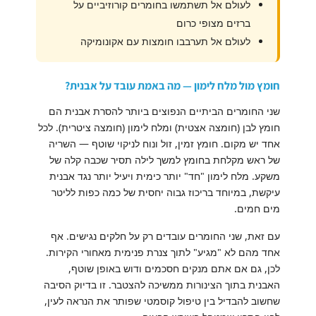
לעולם אל תשתמשו בחומרים קורוזיביים על
ברזים מצופי כרום
לעולם אל תערבבו חומצות עם אקונומיקה
חומץ מול מלח לימון — מה באמת עובד על אבנית?
שני החומרים הביתיים הנפוצים ביותר להסרת אבנית הם
חומץ לבן (חומצה אצטית) ומלח לימון (חומצה ציטרית). לכל
אחד יש מקום. חומץ זמין, זול ונוח לניקוי שוטף — השריה
של ראש מקלחת בחומץ למשך לילה תסיר שכבה קלה של
משקע. מלח לימון "חד" יותר כימית ויעיל יותר נגד אבנית
עיקשת, במיוחד בריכוז גבוה יחסית של כמה כפות לליטר
מים חמים.
עם זאת, שני החומרים עובדים רק על חלקים נגישים. אף
אחד מהם לא "מגיע" לתוך צנרת פנימית מאחורי הקירות.
לכן, גם אם אתם מנקים חסכמים ודוש באופן שוטף,
האבנית בתוך הצינורות ממשיכה להצטבר. זו בדיוק הסיבה
שחשוב להבדיל בין טיפול קוסמטי שפותר את הנראה לעין,