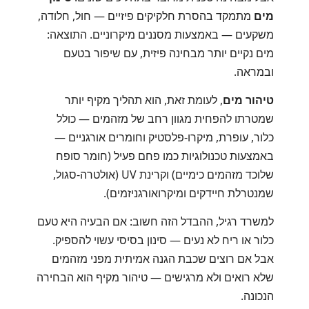
מים
מתמקד בהסרת חלקיקים פיזיים — חול, חלודה,
משקעים — באמצעות מסננים מיקרוניים. התוצאה:
מים נקיים יותר מבחינה פיזית, עם שיפור בטעם
ובמראה.
טיהור מים
, לעומת זאת, הוא תהליך מקיף יותר
שמטרתו להפחית מגוון רחב של מזהמים — כולל
כלור, עופרת, מיקרו-פלסטיק וחומרים אורגניים —
באמצעות טכנולוגיות כמו פחם פעיל (חומר סופח
שלוכד מזהמים כימיים) וקרינת UV (אולטרה-סגול,
שמנטרלת חיידקים ומיקרואורגניזמים).
למשרד רגיל, ההבדל הזה חשוב: אם הבעיה היא טעם
כלור או ריח לא נעים — סינון בסיסי עשוי להספיק.
אבל אם רוצים שכבת הגנה אמיתית מפני מזהמים
שלא רואים ולא מרגישים — טיהור מקיף הוא הבחירה
הנכונה.