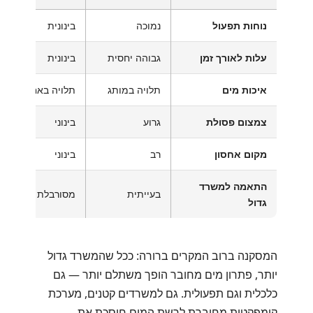
נוחות תפעול
נמוכה
בינונית
עלות לאורך זמן
גבוהה יחסית
בינונית
איכות מים
תלויה במותג
תלויה באחסון
צמצום פסולת
גרוע
בינוני
מקום אחסון
רב
בינוני
התאמה למשרד
בעייתית
מסורבלת
גדול
המסקנה ברוב המקרים ברורה: ככל שהמשרד גדול
יותר, פתרון מים מחובר הופך משתלם יותר — גם
כלכלית וגם תפעולית. גם למשרדים קטנים, מערכת
קומפקטית מחוברת לרשת המים חוסכת את