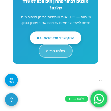
מוכנים לבחור פתרון מים חכם למשרד
שלכם?
מי רווה — 35+ שנות מומחיות בסינון וטיהור מים.
נשמח לייעץ ולהתאים עבורכם את הפתרון הנכון.
התקשרו: 03-9618998
שלחו פנייה
צור
"`
קשר
⇧
צ'אט איתנו