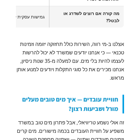
מה קורה אם רוצים לשדרג או
גמישות עסקית לטווח ארו
לבטל?
אצלנו ב-מי רווה, השירות כולל תחזוקה יזומה וזמינות
טכנאי — כי אנחנו יודעים שמשרד לא יכול להרשות
לעצמו להיות בלי מים. עם למעלה מ-35 שנות ניסיון,
אנחנו מכירים את כל סוגי התקלות ויודעים למנוע אותן
מראש.
חוויית עובדים — איך מים טובים מעלים
מורל ושביעות רצון?
זה אולי נשמע טריוויאלי, אבל פתרון מים טוב במשרד
משפיע על חוויית העובדים בכמה מישורים. מים קרים
וזמינים מעודדים שתייה — ושתייה מספקת קשורה