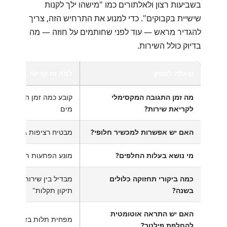
בשביעות רצון ולאלתורים כמו "מישהו ילך לקנות
שישיית בקבוקים". כדי למנוע את התרחיש הזה, צריך
להגדיר מראש — עוד לפני שחותמים על חוזה — מה
בדיוק כולל השירות.
שאלה לספק
למה זה קריטי
מה זמן התגובה המקסימלי
קובע כמה זמן המשרד יש
לקריאת שירות?
מים
האם יש אפשרות למכשיר חלופי?
מבטיח רציפות גם בתקלה
מי נושא בעלות החלפים?
מונע הפתעות תקציביות
כמה ביקורי תחזוקה כלולים
מבדיל בין שירות אמיתי ל
בשנה?
תיקון תקלות"
האם יש התראה אוטומטית
מפחית תלות בזיכרון אנו
להחלפת פילטר?