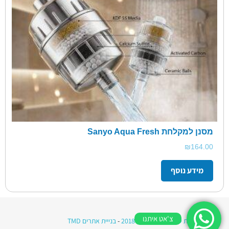
מסנן למקלחת Sanyo Aqua Fresh
₪
164.00
צ'אט איתנו
כל הזכויות שמורות © מי רווה 2018
-
בנייית אתרים TMD