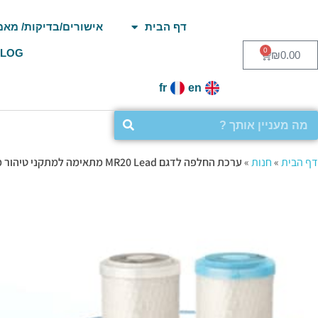
לג
לג
תוכן
ניווט
דף הבית
אישורים/בדיקות/ מאמ
0
BLOG
₪
0.00
fr
en
דף הבית
»
חנות
»
ערכת החלפה לדגם MR20 Lead מתאימה למתקני טיהור מים תת-כיוריים הכוללים 2 פילטרים כל הפרטים בקליק