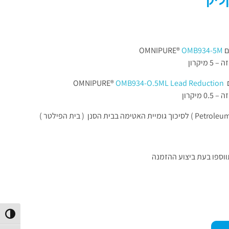
ליק
OM®
OMB934-5M
מיקרון
OM®
OMB934-O.5ML Lead Reduction
מיקרון
ווספו בעת ביצוע ההזמנה
הפעל/כב