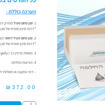
כל הפרטים בק
הערכה
כוללת
:
סנן פחם פעיל
מוזרק דגם NIPURE
*דרגת סינון סופית של סנן זה – 5 
סנן פחם פעיל דחוס
דגם NIPURE
*דרגת סינון סופית של סנן זה – 0.5 
משחת פרפין רך ( Petroleum jelly ) לסיכוך גומיית האטימה בבית הסנן ( בית הפילטר )
הוראות החלפה
– דמי התקנה או משלוח ית
₪
372.00