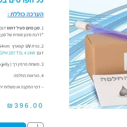
כל הפרטים בק
הערכה
כוללת
:
סנן פחם פעיל דחוס
דגם NIPURE
*דרגת סינון סופית של סנן זה – 0.5 
נורת
UV
קווארץ Germicidal UV lamp 254nm
דגם
GPH 287 T5L 4 14W
משחת פרפין רך ( Petroleum jelly ) לסיכוך גומיית האטימה בבית הסנן ( בית הפילטר )
הוראות החלפה
– דמי התקנה או משלוח ית
₪
396.00