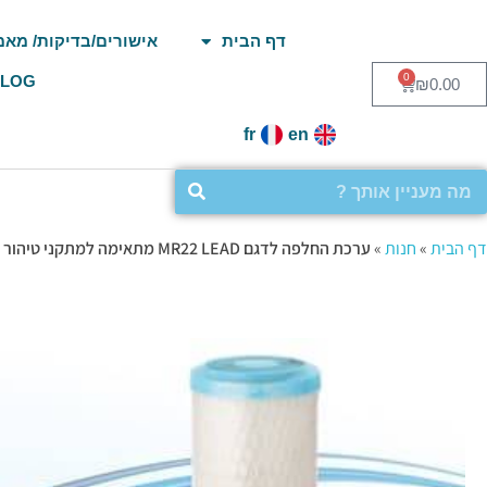
דף הבית
אישורים/בדיקות/ מאמ
0
BLOG
₪
0.00
fr
en
דף הבית
»
חנות
»
ערכת החלפה לדגם MR22 LEAD מתאימה למתקני טיהור מים תת-כיוריים הכוללים פילטר ונורת UV כל הפרטים בקליק