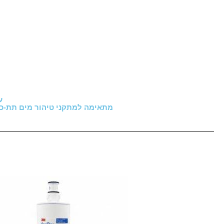
ע
מתאימה למתקני טיהור מים תת-כיור