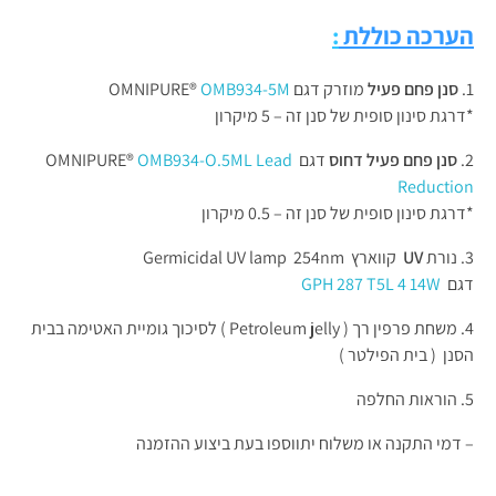
הערכה
כוללת
:
סנן פחם פעיל
מוזרק דגם OMNIPURE®
OMB934-5M
*דרגת סינון סופית של סנן זה – 5 מיקרון
סנן פחם פעיל דחוס
דגם OMNIPURE®
OMB934-O.5ML Lead
Reduction
*דרגת סינון סופית של סנן זה – 0.5 מיקרון
נורת
UV
קווארץ Germicidal UV lamp 254nm
דגם
GPH 287 T5L 4 14W
משחת פרפין רך ( Petroleum jelly ) לסיכוך גומיית האטימה בבית
הסנן ( בית הפילטר )
הוראות החלפה
– דמי התקנה או משלוח יתווספו בעת ביצוע ההזמנה