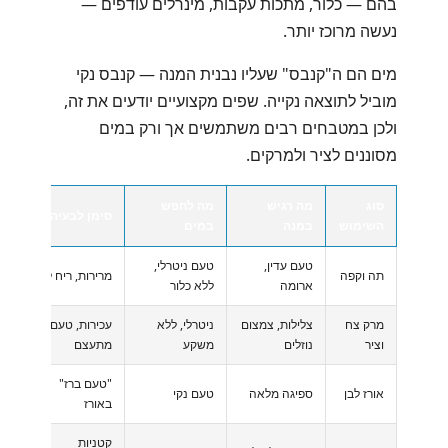
בהם — כלור, מתכות עקבות, מינרלים עודפים —
נעשה מרוכז יותר.
מים הם ה"קנבס" שעליו נבנית המנה — קנבס נקי
מוביל לתוצאה נקייה. שפים מקצועיים יודעים את זה,
ולכן במטבחים רבים משתמשים אך ורק במים
מסוננים לציר ולמרקים.
סוג
מה רגיש
מה לחפש
סימן לבעיה
פ
השימוש
במנה
במים
טעם עדין,
טעם ניטרלי,
מ
תה וקפה
מרירות, ריח לוואי
ארומה
ללא כלור
מ
מרק צח
צלילות, צמצום
ניטרלי, ללא
עכירות, טעם
ס
וציר
נוזלים
משקע
מתעצם
מ
"טעם ברז"
ב
אורז לבן
ספיגה מלאה
טעם נקי
באורז
ח
קטניות
ה