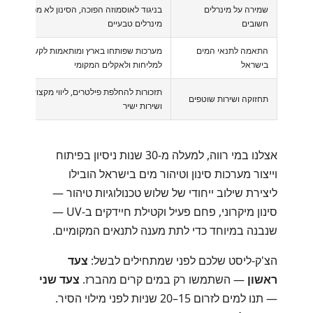
שמירה על מינרלים
בניגוד לאוסמוזה הפוכה, הסינון לא מפשיט
חשובים
מינרלים טבעיים
התאמה לתנאי המים
מערכות שפותחו בארץ ומותאמות לקשיות,
בישראל
למליחות ולאקלים המקומי
תזכורות להחלפת פילטרים, ליווי מקצועי
תחזוקה ושירות שוטפים
ושירות ישיר
אצלנו במי רווה, למעלה מ-30 שנות ניסיון בפיתוח
וייצור מערכות סינון וטיהור מים בישראל הובילו
ליצירת שילוב ייחודי של שלוש טכנולוגיות טיהור —
סינון מיקרוני, פחם פעיל וקטילת חיידקים ב-UV —
שנבנה במיוחד כדי לתת מענה לתנאים המקומיים.
הצ'ק-ליסט שלכם לפני שמתחילים לבשל:
צעד
ראשון
— השתמשו רק במים קרים מהברז.
צעד שני
— תנו למים לזרום 15–20 שניות לפני מילוי הסיר.