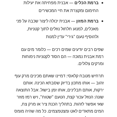
ברמת הכלים
— אבנית מפחיתה את יעילות
החימום ומקצרת את חיי המכשירים
ברמת המזון
— אבנית יכולה ליצור שכבה על פני
מאכלים, למנוע חלחול נוזלים לתוך קטניות,
ולהוסיף טעם "גירי" עדין למנות
שפים רבים יודעים שמים רכים — כלומר מים עם
רמת אבנית נמוכה — הם הסוד לקטניות נימוחות
ומרקים צלולים.
תרחיש מטבח קלאסי: דמיינו שאתם מכינים מרק עוף
זהוב — אותו מתכון בדיוק שסבתא הכינה. אותם
ירקות, אותם תבלינים, אותו זמן בישול. אבל התוצאה
שונה: הנוזל עכור קצת, הטעם "שטוח", ויש רמז מוזר
שאי אפשר לזהות. בתהליך הכנת ציר או מרק צח,
המים מתאדים לאט ומצטמצמים. כל מה שהיה מומס