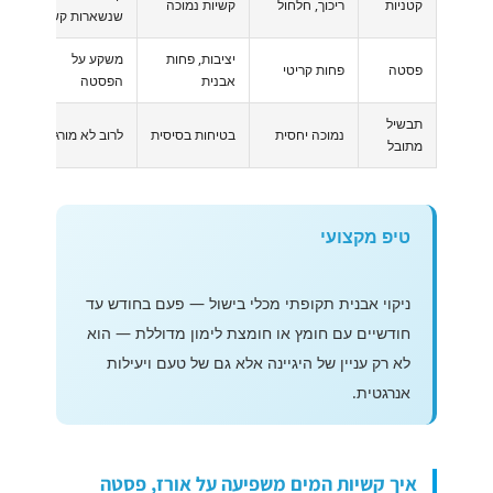
קטניות
ריכוך, חלחול
קשיות נמוכה
שנשארות קשות
מ
יציבות, פחות
משקע על
נ
פסטה
פחות קריטי
אבנית
הפסטה
מ
תבשיל
נמוכה יחסית
בטיחות בסיסית
לרוב לא מורגש
ת
מתובל
טיפ מקצועי
ניקוי אבנית תקופתי מכלי בישול — פעם בחודש עד
חודשיים עם חומץ או חומצת לימון מדוללת — הוא
לא רק עניין של היגיינה אלא גם של טעם ויעילות
אנרגטית.
איך קשיות המים משפיעה על אורז, פסטה