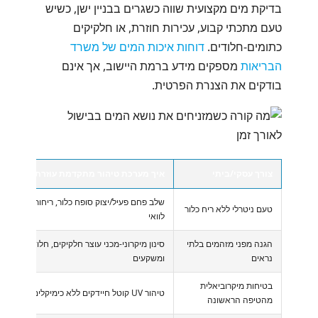
בדיקת מים מקצועית שווה כשגרים בבניין ישן, כשיש
טעם מתכתי קבוע, עכירות חוזרת, או חלקיקים
כתומים-חלודים.
דוחות איכות המים של משרד
הבריאות
מספקים מידע ברמת היישוב, אך אינם
בודקים את הצנרת הפרטית.
צורך עסקי/ביתי
איך מערכת טיהור מתקדמת עוזרת
שלב פחם פעיל/יצוק סופח כלור, ריחות וטעמי
טעם ניטרלי ללא ריח כלור
לוואי
הגנה מפני מזהמים בלתי
סינון מיקרוני-מכני עוצר חלקיקים, חלודה
נראים
ומשקעים
בטיחות מיקרוביאלית
טיהור UV קוטל חיידקים ללא כימיקלים
מהטיפה הראשונה