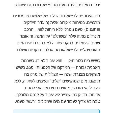
ירקות מאודים, ועד הטעם הסופי של כוס תה פשוטה.
מים איכותיים לבישול הם שילוב של שלושה פרמטרים
מרכזיים: בטיחות מיקרוביאלית (היעדר חיידקים
ופתוגנים), טעם ניטרלי ללא ריחות לוואי, והרכב
מינרלים מאוזן שלא "משתלט" על המנה. זה אומר
שמים שעומדים בתקני שתייה לא בהכרח יהיו המים
האופטימליים לבישול גורמה או להכנת קפה מושלם.
כשיש ריח כלור חזק — הוא יעבור לאורז. כשרמת
האבנית גבוהה — המרקם של הקטניות ייפגע. כשיש
משקעים מצנרת ישנה — הצלילות של מרק צח
תיפגם. מים שמרגישים "קלים" ונעימים לשתייה, ללא
טעם לוואי מורגש, מהווים בסיס אידיאלי למנות
עדינות. בדיוק כמו שצייר לא יעבוד על קנבס מלוכלך,
טבח לא צריך לעבוד עם מים שמכילים "רעש" טעמי.