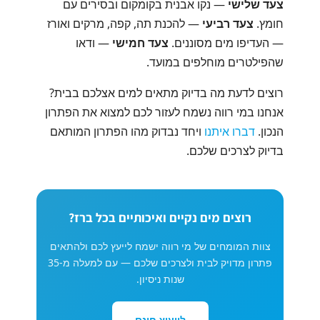
צעד שלישי
— נקו אבנית בקומקום ובסירים עם
חומץ.
צעד רביעי
— להכנת תה, קפה, מרקים ואורז
— העדיפו מים מסוננים.
צעד חמישי
— ודאו
שהפילטרים מוחלפים במועד.
רוצים לדעת מה בדיוק מתאים למים אצלכם בבית?
אנחנו במי רווה נשמח לעזור לכם למצוא את הפתרון
הנכון.
דברו איתנו
ויחד נבדוק מהו הפתרון המותאם
בדיוק לצרכים שלכם.
רוצים מים נקיים ואיכותיים בכל ברז?
צוות המומחים של מי רווה ישמח לייעץ לכם ולהתאים
פתרון מדויק לבית ולצרכים שלכם — עם למעלה מ-35
שנות ניסיון.
לייעוץ חינם