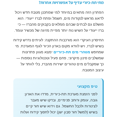
מתי תת-כיורי עדיף על אפשרויות אחרות?
הפתרון הזה מתאים במיוחד למי שמתכנן מטבח חדש ויכול
לדאוג מראש לנקודות מים, חשמל ופתח לברז ייעודי. הוא
מושלם גם לבתים שבהם ממלאים בקבוקים מהברז — כי
ברז ייעודי על השיש נוח יותר מפיית מזיגה של מכשיר עומד.
החיסרון העיקרי הוא מורכבות ההתקנה: לעיתים נדרש קידוח
בשיש לברז, ויש לוודא מקום בארון הכיור לגוף המערכת. מי
שמחפש
מטהרי מים תת-כיוריים
ימצא מגוון פתרונות
שמשלבים סינון מיקרוני, פחם פעיל וטכנולוגיות נוספות —
כך שמקבלים מים טהורים ישירות מהברז, בלי לוותר על
עיצוב המטבח.
טיפ מקצועי
לפני הזמנת מערכת תת-כיורית, מדדו את הארון:
גובה, עומק ורוחב פנימיים, ובדקו שיש מעבר
לצינורות ולכבל החשמל. גם וידוא שיש חור קיים
בשיש (למשל חור סבון ישן) יכול לחסוך קידוח ועלות