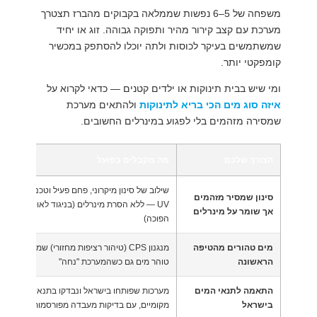
משפחה של 5–6 נפשות שממלאה בקבוקים מהברז תצטרך
מערכת עם קצב קירור מהיר ותפוקה גבוהה. זוג או יחיד
שמשתמשים בעיקר לכוסות ולתה יוכלו להסתפק במכשיר
קומפקטי יותר.
ומי שיש בבית תינוקות או ילדים קטנים — כדאי לקרוא על
איזה סוג מים הכי בריא לתינוקות
ולהתאים מערכת
שמסירה מזהמים בלי לפגוע במינרלים החשובים.
הצורך שלכם
מה מקבלים בפועל
שילוב של סינון מיקרוני, פחם פעיל וטכנולוגיית
סינון שמסיר מזהמים
UV — ללא הסרת מינרלים (בניגוד לאוסמוזה
אך שומר על מינרלים
הפוכה)
מים טהורים מהטיפה
מנגנון CPS (טיהור רציפות מחזורי) שמוודא
הראשונה
טוהר מים גם כשהמערכת "נחה"
התאמה לתנאי המים
מערכות שפותחו בישראל ונבדקו בתנאים
בישראל
מקומיים, עם בדיקות מעבדה מפורסמות