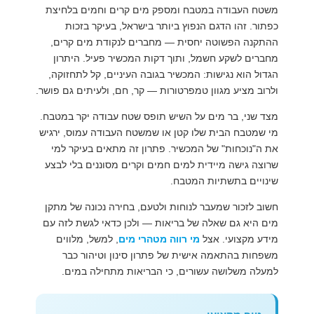
משטח העבודה במטבח ומספק מים קרים וחמים בלחיצת
כפתור. זהו הדגם הנפוץ ביותר בישראל, בעיקר בזכות
ההתקנה הפשוטה יחסית — מחברים לנקודת מים קרים,
מחברים לשקע חשמל, ותוך דקות המכשיר פעיל. היתרון
הגדול הוא נגישות: המכשיר בגובה העיניים, קל לתחזוקה,
ולרוב מציע מגוון טמפרטורות — קר, חם, ולעיתים גם פושר.
מצד שני, בר מים על השיש תופס שטח עבודה יקר במטבח.
מי שמטבח הבית שלו קטן או שמשטח העבודה עמוס, ירגיש
את ה"נוכחות" של המכשיר. פתרון זה מתאים בעיקר למי
שרוצה גישה מיידית למים חמים וקרים מסוננים בלי לבצע
שינויים בתשתיות המטבח.
חשוב לזכור שמעבר לנוחות ולטעם, בחירה נכונה של מתקן
מים היא גם שאלה של בריאות — ולכן כדאי לגשת לזה עם
מידע מקצועי. אצל
מי רווה מטהרי מים
, למשל, מלווים
משפחות בהתאמה אישית של פתרון סינון וטיהור כבר
למעלה משלושה עשורים, כי הבריאות מתחילה במים.