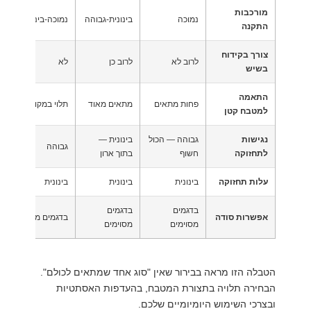
מורכבות
נמוכה
בינונית-גבוהה
נמוכה-בינונית
התקנה
צורך בקידוח
לרוב לא
לרוב כן
לא
בשיש
התאמה
פחות מתאים
מתאים מאוד
תלוי במקום רצפתי
למטבח קטן
נגישות
גבוהה — הכול
בינונית —
גבוהה
לתחזוקה
חשוף
בתוך ארון
עלות תחזוקה
בינונית
בינונית
בינונית
בדגמים
בדגמים
אפשרות סודה
בדגמים מסוימים
מסוימים
מסוימים
הטבלה הזו מראה בבירור שאין "סוג אחד שמתאים לכולם".
הבחירה תלויה בתצורת המטבח, בהעדפות האסתטיות
ובצרכי השימוש היומיומיים שלכם.