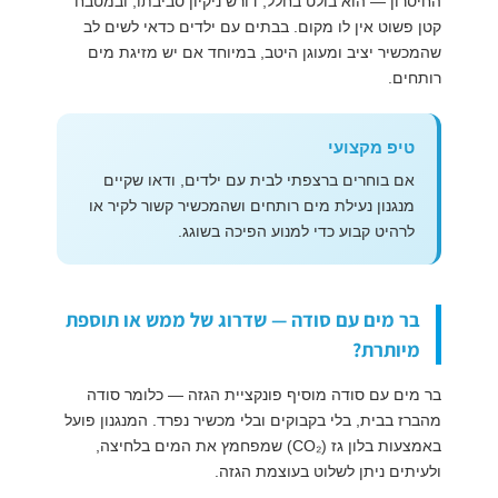
החיסרון — הוא בולט בחלל, דורש ניקיון סביבתו, ובמטבח
קטן פשוט אין לו מקום. בבתים עם ילדים כדאי לשים לב
שהמכשיר יציב ומעוגן היטב, במיוחד אם יש מזיגת מים
רותחים.
טיפ מקצועי
אם בוחרים ברצפתי לבית עם ילדים, ודאו שקיים
מנגנון נעילת מים רותחים ושהמכשיר קשור לקיר או
לרהיט קבוע כדי למנוע הפיכה בשוגג.
בר מים עם סודה — שדרוג של ממש או תוספת
מיותרת?
בר מים עם סודה מוסיף פונקציית הגזה — כלומר סודה
מהברז בבית, בלי בקבוקים ובלי מכשיר נפרד. המנגנון פועל
באמצעות בלון גז (CO₂) שמפחמץ את המים בלחיצה,
ולעיתים ניתן לשלוט בעוצמת הגזה.