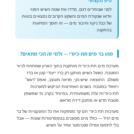
טיפ מקצועי
לפני שבוחרים דגם, מדדו את שטח השיש הפנוי
וודאו שנקודת המים והשקע הקרובים נמצאים בטווח
של כבל ניקוז וחיבור מים — זה חוסך הפתעות
בהתקנה.
מהו בר מים תת-כיורי — ולמי זה הכי מתאים?
מערכת מים תת-כיורית מותקנת בתוך הארון שמתחת לכיור
המטבח, כשעל השיש מותקן רק ברז ייעודי קטן או ברז
משולב. התוצאה: שיש נקי, מראה מעוצב, ואפס "רעש"
ויזואלי במטבח. בשנים האחרונות הביקוש למערכות
תת-כיוריות עלה משמעותית, במיוחד בקרב מי שמשפץ
מטבח חדש או מתכנן דירה מראש.
מערכות תת כיורי חם קר מספקות את כל הפונקציות של בר
מים רגיל — כולל מים מסוננים בטמפרטורות שונות — אבל
בלי לתפוס אפילו סנטימטר אחד על השיש.