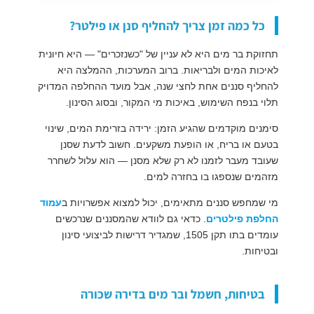
כל כמה זמן צריך להחליף סנן או פילטר?
תחזוקת בר מים היא לא עניין של "כשנזכרים" — היא חיונית
לאיכות המים ולבריאות. ברוב המערכות, ההמלצה היא
להחליף סננים אחת לחצי שנה, אבל מועד ההחלפה המדויק
תלוי בנפח השימוש, באיכות מי המקור, ובסוג הסינון.
סימנים מוקדמים שהגיע הזמן: ירידה בזרימת המים, שינוי
בטעם או בריח, או הופעת משקעים. חשוב לדעת שסנן
שעובד מעבר לזמנו לא רק שלא מסנן — הוא עלול לשחרר
מזהמים שנספגו בו בחזרה למים.
מי שמחפש סננים מתאימים, יכול למצוא אפשרויות ב
עמוד
החלפת פילטרים
. כדאי גם לוודא שהמסננים שנרכשים
עומדים בתו תקן 1505, שמגדיר דרישות לביצועי סינון
ובטיחות.
בטיחות, חשמל ובר מים בדירה שכורה