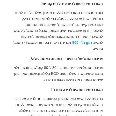
האם בר מים בטוח לבית עם ילדים קטנים?
רוב המכשירים המודרניים כוללים מנגנון נעילת ילדים למים
רותחים, שדורש הפעלה כפולה כדי למזוג חמים. בחלק
מהדגמים קיים גם "מצב שבת" שמכבה את החימום
לחלוטין. ודאו שהמכשיר יציב ומעוגן, שכבל החשמל לא נגיש
למשיכה, ושפיות המזיגה בגובה שלא מאפשר לתינוקות
להגיע.
תקן ת"י 900
מגדיר דרישות בטיחות למכשירי חשמל
ביתיים.
צריכת חשמל של בר מים — כמה זה באמת עולה?
צריכת חשמל אופיינית נעה בין 30 ל-80 קוט"ש בחודש, תלוי
בדגם ובשימוש. הפעלת מצב ECO בלילה ובשעות שאין בהן
שימוש מפחית את העלות בצורה ניכרת.
האם בר מים מתאים לדירה שכורה?
בר מים על השיש הוא הפתרון הפשוט ביותר לדירה שכורה:
הוא לא דורש קידוח, לא דורש שינוי תשתיות, ואפשר לקחת
אותו בהובלה כשעוברים דירה. מערכת תת-כיורית עלולה