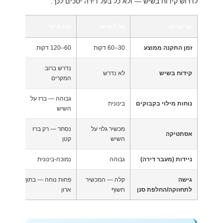
לדרוש קידוח בשיש — ולא כל בעל דירה יסכים לכך.
קריטריון
על השיש
תת-כיורי
זמן התקנה ממוצע
30–60 דקות
60–120 דקות
נדרש ברוב
קידוח בשיש
לא נדרש
המקרים
גבוהה — ברז על
נוחות מילוי בקבוקים
בינונית
השיש
מכשיר גלוי על
נסתר — רק ברז
אסתטיקה
השיש
קטן
ניידות (מעבר דירה)
גבוהה
נמוכה-בינונית
גישה
קלה — המכשיר
פחות נוחה — בתוך
לתחזוקה/החלפת סנן
חשוף
ארון