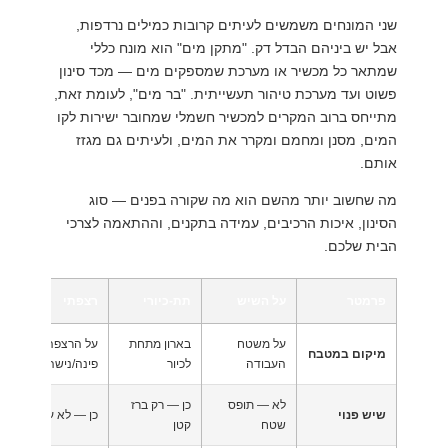
שני המונחים משמשים לעיתים קרובות כמילים נרדפות,
אבל יש ביניהם הבדל דק. "מתקן מים" הוא מונח כללי
שמתאר כל מכשיר או מערכת שמספקים מים — מכד סינון
פשוט ועד מערכת טיהור תעשייתית. "בר מים", לעומת זאת,
מתייחס ברוב המקרים למכשיר חשמלי שמחובר ישירות לקו
המים, מסנן ומחמם ומקרר את המים, ולעיתים גם מגזז
אותם.
מה שחשוב יותר מהשם הוא מה שקורה בפנים — סוג
הסינון, איכות הרכיבים, עמידה בתקנים, וההתאמה לצרכי
הבית שלכם.
פרמטר
על השיש
תת-כיורי
רצפתי
על משטח
בארון מתחת
על הרצפה —
מיקום במטבח
העבודה
לכיור
פינה/נישה
לא — תופס
כן — רק ברז
שיש פנוי
כן — לא על השיש
שטח
קטן