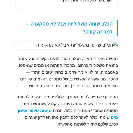
שונים כדי להפחית תחרות ולחץ.
הכלב שותה משלוליות אבל לא מהקערה —
למה זה קורה?
תופעה מוכרת מאוד: הכלב מסרב למים בקערה אבל שותה
בהנאה משלולית ברחוב, מהברז הפתוח או ממים שנאספו
באמבטיה. זה לא אומר שהמים בחוץ "טובים יותר" —
להפך. מה שקורה הוא שילוב של טמפרטורה (מים קרירים
מול מים בטמפרטורת חדר), סקרנות ותחושת חידוש.
הפתרון לא חייב להיות מסובך: החליפו מים בקערה לפחות
פעמיים ביום, שטפו אותה היטב, ושקלו להשתמש במים
מסוננים שחסרי טעם וריח כלור. הכרת
שיטות טיהור וסינון
מים
שונות יכולה לעזור לכם להבין מהו הפתרון שיגרום
לכלב שלכם לחזור לשתות מהקערה.