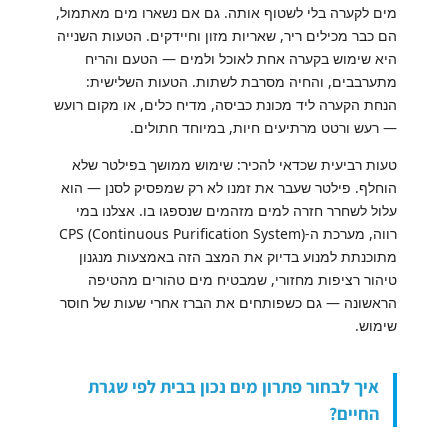
מים לקערה בלי לשטוף אותה. גם אם נשארו מים מאתמול,
הם כבר מכילים ריר, שאריות מזון וחיידקים. הטעות השנייה
היא שימוש בקערה אחת לאוכל ולמים — הטעם והריח
מתערבבים, והחיה מסרבת לשתות. הטעות השלישית:
הנחת הקערה ליד מכונת כביסה, מדיח כלים, או מקום רועש
— רעש ורטט מרתיעים חיות, במיוחד חתולים.
טעות רביעית שכדאי להכיר: שימוש ממושך בפילטר שלא
הוחלף. פילטר שעבר את זמנו לא רק שמפסיק לסנן — הוא
עלול לשחרר חזרה למים מזהמים שנספגו בו. אצלנו במי
רווה, מערכת ה-CPS (Continuous Purification System)
מתוכנתת למנוע בדיוק את המצב הזה באמצעות מנגנון
טיהור רציפות מחזורי, שמבטיח מים טהורים מהטיפה
הראשונה — גם כשפותחים את הברז אחרי שעות של חוסר
שימוש.
איך לבחור פתרון מים נכון בבית לפי שגרת
החיים?