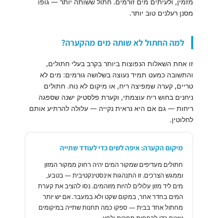
מזמין, ולעיתים מים זורמים. חתול ששותה יותר — גופו
מסנן רעלנים טוב יותר.
למה החתול לא שותה מים מהקערה?
זו אחת השאלות הנפוצות ביותר בקרב בעלי חתולים,
והתשובה כמעט תמיד נעוצה בשלושה גורמים: מים לא
טריים, קערה שמפיצה ריח, או מיקום לא נוח. חתולים
ניחנים בחוש ריח עוצמתי, וקערת פלסטיק ישנה שספגה
ריחות — גם אם היא נראית נקייה — עלולה להרתיע אותם
לחלוטין.
מיקום הקערה: איפה לשים כדי לעודד שתייה
חתולים מעדיפים שמקור המים יהיה רחוק ממקור המזון
וממגש הצרכים. זו התנהגות אינסטינקטיבית — בטבע,
מים ליד מזון עלולים להיות מזוהמים. נסו להציב את קערת
המים בחדר אחר, במקום שקט ולא במעבר. אם יש יותר
מחתול אחד בבית — ספקו כמה תחנות שתייה במיקומים