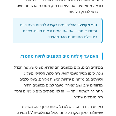
כנראה מתאימים. אם היא בררנית, מסרבת או שותה מעט
— כדאי לבדוק חלופות.
טיפ מקצועי:
החליפו מים בקערה לפחות פעם ביום
ושטפו אותה — גם אם המים נראים נקיים. שכבת
ביו-פילם מתפתחת מהר מהצפוי.
האם עדיף לתת מים מסוננים לחיות מחמד?
במקרים רבים, מים מסוננים הם שדרוג פשוט שעושה הבדל
ניכר. סינון מסיר טעמי לוואי, ריח כלור, חלקיקי משקע
ולעיתים גם מזהמים שחיות רגישות אליהם. בעלי כלבים
מדווחים שוב ושוב שאחרי מעבר למים מסוננים החיה
התחילה לשתות יותר — וזה לא מפתיע: מים טעימים וחסרי
ריח מזמינים שתייה.
כאן יש הבחנה חשובה: לא כל שיטת סינון זהה. מערכת
שמשלבת סינון מיקרוני, פחם פעיל וטכנולוגיית UV מסירה