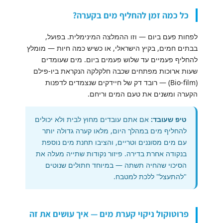
כל כמה זמן להחליף מים בקערה?
לפחות פעם ביום — וזו ההמלצה המינימלית. בפועל,
בבתים חמים, בקיץ הישראלי, או כשיש כמה חיות — מומלץ
להחליף פעמיים עד שלוש פעמים ביום. מים שעומדים
שעות ארוכות מפתחים שכבה חלקלקה הנקראת ביו-פילם
(Bio-film) — רובד דק של חיידקים שנצמדים לדפנות
הקערה ומשנים את טעם המים וריחם.
טיפ שעובד:
אם אתם עובדים מחוץ לבית ולא יכולים
להחליף מים במהלך היום, מלאו קערה גדולה יותר
עם מים מסוננים וטריים, והציבו תחנת מים נוספת
בנקודה אחרת בדירה. פיזור נקודות שתייה מעלה את
הסיכוי שהחיה תשתה — במיוחד חתולים שנוטים
"להתעצל" ללכת למטבח.
פרוטוקול ניקוי קערת מים — איך עושים את זה