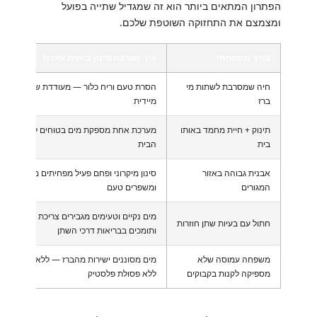
הפתרון המתאים ביותר הוא זה שמגדיל שתייה בפועל
ומצמצם את התחזוקה השוטפת שלכם.
צורך משפחתי
איך מערכת סינון ביתית עוזרת
חיה שמסרבת לשתות מי
הסרת טעם וריח כלור — מעודדת שתייה
ברז
מיידית
תינוק + חיית מחמד באותו
מערכת אחת מספקת מים בטוחים לכל בני
בית
הבית
אבנית גבוהה באזור
סינון מיקרוני ופחם פעיל מפחיתים משקעים
המגורים
ומשפרים טעם
מים נקיים וטעימים מגבירים צריכת נוזלים
חתול עם בעיות שתן חוזרות
ותומכים בבריאות דרכי השתן
משפחה עמוסה שלא
מים מסוננים ישירות מהברז — ללא טרחה,
מספיקה לקנות בקבוקים
ללא פסולת פלסטיק