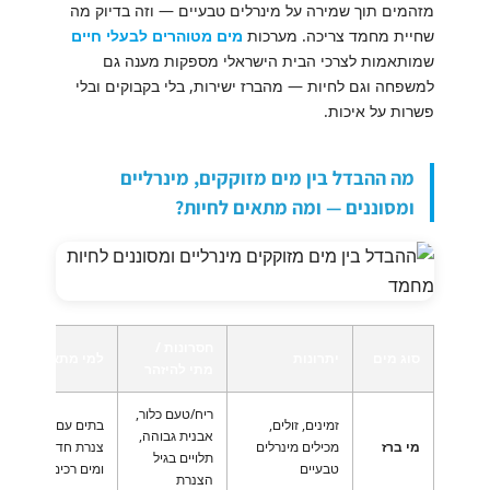
מזהמים תוך שמירה על מינרלים טבעיים — וזה בדיוק מה
שחיית מחמד צריכה. מערכות
מים מטוהרים לבעלי חיים
שמותאמות לצרכי הבית הישראלי מספקות מענה גם
למשפחה וגם לחיות — מהברז ישירות, בלי בקבוקים ובלי
פשרות על איכות.
מה ההבדל בין מים מזוקקים, מינרליים
ומסוננים — ומה מתאים לחיות?
חסרונות /
סוג מים
יתרונות
למי מתאים
ט
מתי להיזהר
ריח/טעם כלור,
זמינים, זולים,
בתים עם
אבנית גבוהה,
ה
מי ברז
מכילים מינרלים
צנרת חדשה
תלויים בגיל
ב
טבעיים
ומים רכים
הצנרת