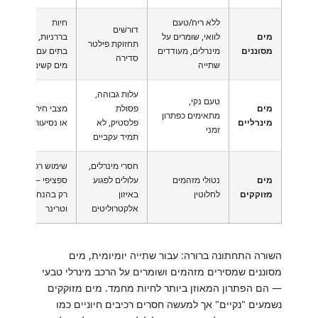
ללא ריח/טעם
חיות
ו
דורשים
מים
לוואי, שומרים על
בררניות,
מ
תחזוקת פילטר
מסוננים
מינרלים, מעודדים
בתים עם
(
סדירה
שתייה
מים קשים
ה
עלות גבוהה,
טעם נקי,
א
מים
פסולת
מצבי חירום
מתאימים כפתרון
ל
מינרליים
פלסטיק, לא
או נסיעות
זמני
ח
תמיד עקביים
חסרי מינרלים,
שימוש רפואי
מים
נטולי מזהמים
עלולים לפגוע
ספציפי —
ל
מזוקקים
לחלוטין
באיזון
רק בהנחיית
כפ
אלקטרוליטים
וטרינר
השורה התחתונה ברורה: עבור שתייה יומיומית, מים
מסוננים שמסירים מזהמים ושומרים על הרכב מינרלי טבעי
— הם הפתרון המאוזן ביותר לחיות מחמד. מים מזוקקים
נשמעים "נקיים" אך למעשה חסרים רכיבים חיוניים כמו