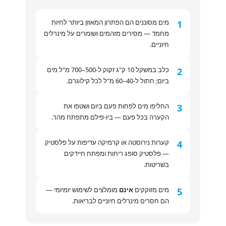
מים מסוננים הם הפתרון המאוזן ביותר לחיות
1
מחמד — מסירים מזהמים ושומרים על מינרלים
חיוניים.
כלב במשקל 10 ק"ג זקוק ל-500–700 מ"ל מים
2
ביום; חתול ל-40–60 מ"ל לכל קילוגרם.
החליפו מים לפחות פעם ביום ושטפו את
3
הקערה בכל פעם — ביו-פילם מתפתח מהר.
קערות נירוסטה או קרמיקה עדיפות על פלסטיק
4
— פלסטיק סופג ריחות ומפתח חיידקים
בשריטות.
מים מזוקקים
אינם
מומלצים לשימוש יומיומי —
5
הם חסרים מינרלים חיוניים לבריאות.