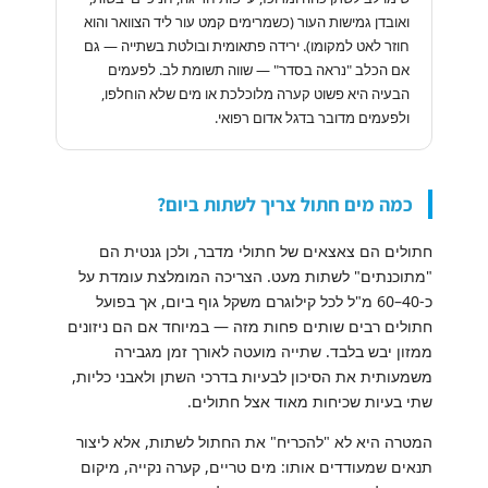
ואובדן גמישות העור (כשמרימים קמט עור ליד הצוואר והוא
חוזר לאט למקומו). ירידה פתאומית ובולטת בשתייה — גם
אם הכלב "נראה בסדר" — שווה תשומת לב. לפעמים
הבעיה היא פשוט קערה מלוכלכת או מים שלא הוחלפו,
ולפעמים מדובר בדגל אדום רפואי.
כמה מים חתול צריך לשתות ביום?
חתולים הם צאצאים של חתולי מדבר, ולכן גנטית הם
"מתוכנתים" לשתות מעט. הצריכה המומלצת עומדת על
כ-40–60 מ"ל לכל קילוגרם משקל גוף ביום, אך בפועל
חתולים רבים שותים פחות מזה — במיוחד אם הם ניזונים
ממזון יבש בלבד. שתייה מועטה לאורך זמן מגבירה
משמעותית את הסיכון לבעיות בדרכי השתן ולאבני כליות,
שתי בעיות שכיחות מאוד אצל חתולים.
המטרה היא לא "להכריח" את החתול לשתות, אלא ליצור
תנאים שמעודדים אותו: מים טריים, קערה נקייה, מיקום