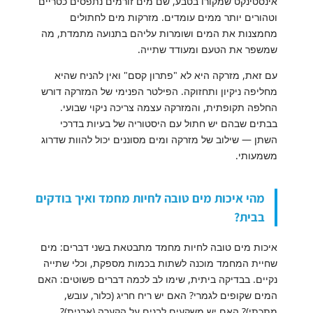
אינסטינקט שמקורו בטבע, שם מים זורמים נתפסים כטריים
וטהורים יותר ממים עומדים. מזרקות מים לחתולים
מחמצנות את המים ושומרות עליהם בתנועה מתמדת, מה
שמשפר את הטעם ומעודד שתייה.
עם זאת, מזרקה היא לא "פתרון קסם" ואין להניח שהיא
מחליפה ניקיון ותחזוקה. הפילטר הפנימי של המזרקה דורש
החלפה תקופתית, והמזרקה עצמה צריכה ניקוי שבועי.
בבתים שבהם יש חתול עם היסטוריה של בעיות בדרכי
השתן — שילוב של מזרקה ומים מסוננים יכול להוות שדרוג
משמעותי.
מהי איכות מים טובה לחיות מחמד ואיך בודקים
בבית?
איכות מים טובה לחיות מחמד מתבטאת בשני דברים: מים
שחיית המחמד מוכנה לשתות בכמות מספקת, וכלי שתייה
נקיים. בבדיקה ביתית, שימו לב לכמה דברים פשוטים: האם
המים שקופים לגמרי? האם יש ריח חריג (כלור, עובש,
מתכתי)? האם יש משקעים לבנים על הקערה (אבנית)?