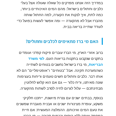
במדריך הזה אנחנו מפרקים כל שאלה שעולה אצל בעלי
כלבים וחתולים בישראל: מהם המים האיכותיים ביותר,
כמה לתת, איך לנקות את הקערה, למה החתול שותה
מהברז אבל לא מהקערה — ומה אפשר לעשות בפועל כדי
לעודד שתייה בריאה בבית.
האם מי ברז מתאימים לכלבים וחתולים?
ברוב אזורי הארץ, מי הברז עוברים פיקוח קפדני ועומדים
בתקנים שנקבעו בתקנות בריאות העם.
לפי משרד
הבריאות
, מי ברז בישראל נחשבים בטוחים לשתייה
כשהמערכת תקינה. אבל "בטוחים" ו"אופטימליים" הם לא
אותו דבר. כלבים וחתולים חשים טעמים וריחות בעצימות
שונה מאיתנו, וריח כלור — גם אם הוא קלוש לחלוטין
מבחינתכם — עלול לגרום לחיה לסרב לשתות מהקערה.
בנוסף, בבתים ישנים עם צנרת מיושנת, ייתכנו חלקיקי
משקע, עופרת מצינורות ישנים או אבנית מוגברת שמשנים
את טעם המים ואיכותם. ההמלצה המעשית: אם חיית
המחמד שותה ללא היסוס ובכמות סבירה — מי הברז