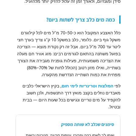
סידן ומגנזיום, ולאורך זמן זה עלול להזיק יותר מלהועיל.
כמה מים כלב צריך לשתות ביום?
כלל האצבע המקובל הוא כ-50–70 מ"ל מים לכל קילוגרם
משקל גוף ביום. כלומר, כלב במשקל 10 ק"ג צריך בערך חצי
ליטר עד 700 מ"ל ביום. אבל זה רק נקודת מוצא — הצריכה
בפועל משתנה בהתאם לגורמים רבים: מזג אוויר חם מעלה
את הצריכה משמעותית, פעילות גופנית מגבירה את הצורך
בשתייה, ואילו מזון רטוב (הכולל לחות של 70%–80%)
מפחית את כמות השתייה הנדרשת מהקערה.
לפי
המלצות וטרינריות לימי חום
, בקיץ הישראלי כלבים
מאבדים נוזלים בקצב מואץ דרך התנשפות, ולכן חשוב
להקפיד על מים טריים ונגישים בכל שעות היום — בבית
ובטיול.
סימנים שכלב לא שותה מספיק
שימו לב לשתן כהה ומרוכז, עייפות חריגה, חניכיים יבשות,