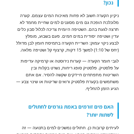
נכון?
ניקיון הקערה חשוב לא פחות מאיכות המים עצמם. קערה
מלוכלכת הופכת גם מים מסוננים למים שחיית מחמד לא
תרצה לגעת בהם. השטיפה היומית צריכה לכלול סבון כלים
עדין ושטיפה יסודית במים חמים. פעם בשבוע, מומלץ
לבצע ניקוי עמוק: השריית הקערה בתמיסת חומץ לבן מדולל
(יחס של 1:10) למשך 15 דקות, קרצוף קל ושטיפה מלאה.
לגבי חומר הקערה — קערות נירוסטה או קרמיקה עדיפות
על פלסטיק. פלסטיק סופג ריחות, נשרט בקלות ובין
השריטות מתפתחים חיידקים שקשה להסיר. אם אתם
משתמשים בקערת פלסטיק ורואים שריטות או שינוי צבע —
הגיע הזמן להחליף.
האם מים זורמים באמת גורמים לחתולים
לשתות יותר?
לעיתים קרובות כן. חתולים נמשכים למים בתנועה — זה