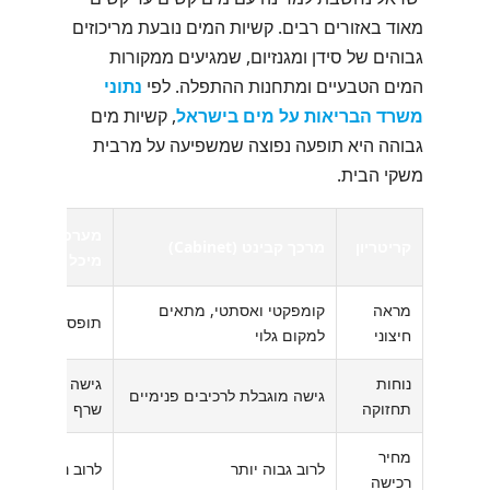
מאוד באזורים רבים. קשיות המים נובעת מריכוזים
גבוהים של סידן ומגנזיום, שמגיעים ממקורות
המים הטבעיים ומתחנות ההתפלה. לפי
נתוני
משרד הבריאות על מים בישראל
, קשיות מים
גבוהה היא תופעה נפוצה שמשפיעה על מרבית
משקי הבית.
מערכת צד-ב-צד
קריטריון
מרכך קבינט (Cabinet)
מיכל מלח נפרד
מראה
קומפקטי ואסתטי, מתאים
תופס יותר מקום
חיצוני
למקום גלוי
נוחות
גישה קלה למיכל
גישה מוגבלת לרכיבים פנימיים
תחזוקה
שרף
מחיר
לרוב גבוה יותר
לרוב נמוך יותר
רכישה