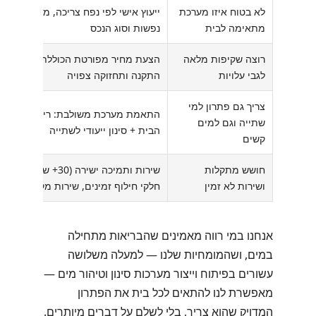
לא בטוח איזו מערכת
ייעוץ אישי לפי נפח צריכה, מספר
מתאימה לבית
נפשות וסוג הנכס
רוצה שקיפות מלאה
הצעת מחיר מפורטת הכוללת ציוד,
לגבי עלויות
התקנה ותחזוקה צפויה
צריך גם פתרון למי
התאמת מערכת משולבת: ריכוך לכלל
שתייה וגם למים
הבית + סינון ייעודי לשתייה
קשים
חושש מתקלות
שירות ותמיכה ישירה (30+ שנות ניסיון),
ושירות לא זמין
חלקי חילוף זמינים, שירות מקומי
אנחנו במי רווה מאמינים שהבריאות מתחילה
במים, ושהמומחיות שלנו — למעלה משלושה
עשורים בפיתוח וייצור מערכות סינון וטיהור מים —
מאפשרת לנו להתאים לכל בית את הפתרון
המדויק שהוא צריך, בלי לשלם על דברים מיותרים.