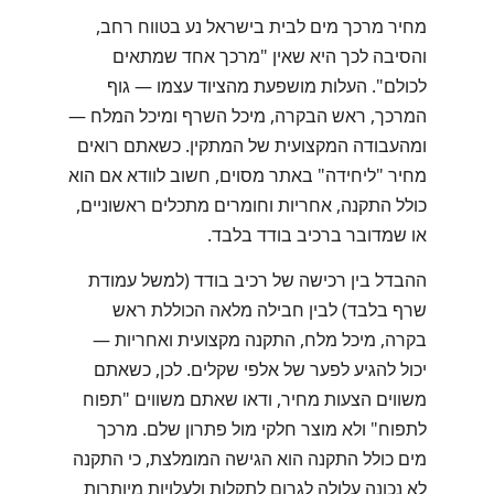
מחיר מרכך מים לבית בישראל נע בטווח רחב,
והסיבה לכך היא שאין "מרכך אחד שמתאים
לכולם". העלות מושפעת מהציוד עצמו — גוף
המרכך, ראש הבקרה, מיכל השרף ומיכל המלח —
ומהעבודה המקצועית של המתקין. כשאתם רואים
מחיר "ליחידה" באתר מסוים, חשוב לוודא אם הוא
כולל התקנה, אחריות וחומרים מתכלים ראשוניים,
או שמדובר ברכיב בודד בלבד.
ההבדל בין רכישה של רכיב בודד (למשל עמודת
שרף בלבד) לבין חבילה מלאה הכוללת ראש
בקרה, מיכל מלח, התקנה מקצועית ואחריות —
יכול להגיע לפער של אלפי שקלים. לכן, כשאתם
משווים הצעות מחיר, ודאו שאתם משווים "תפוח
לתפוח" ולא מוצר חלקי מול פתרון שלם. מרכך
מים כולל התקנה הוא הגישה המומלצת, כי התקנה
לא נכונה עלולה לגרום לתקלות ולעלויות מיותרות