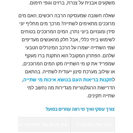
משקעים אבנית על צנרת, ברזים וגופי חימום.
שאלה חשובה שמעסיקה הרבה רוכשים: האם מים
מרוככים מתאימים לשתייה? מרכך מים מחליף יוני
סידן ומגנזיום ביוני נתרן. המים המרוככים בטוחים
לשימוש ביתי כללי, אבל חלק מהאנשים מעדיפים
שמי השתייה ישמרו על הרכב המינרלים הטבעי
שלהם. הפתרון המקובל הוא התקנת ברז מעקף
שמפריד את קו מי השתייה מקו המים המרוככים,
או שילוב מערכת סינון ייעודית לשתייה. בהתאם
ל
תקנות בריאות העם בנושא איכות מי שתייה
,
הדרישות הרגולטוריות מגדירות מה נחשב למי
שתייה תקינים.
צורך עסקי ואיך מי רווה עוזרים בפועל
צורך של בעל הבית
איך אנחנו במי רווה עוזרים