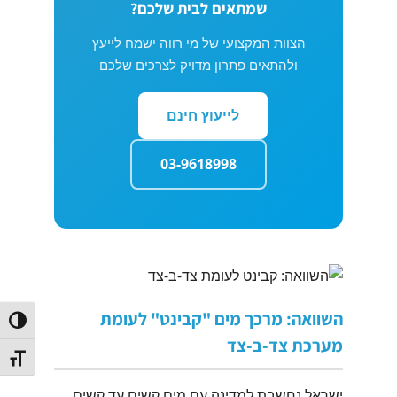
שמתאים לבית שלכם?
הצוות המקצועי של מי רווה ישמח לייעץ
ולהתאים פתרון מדויק לצרכים שלכם
לייעוץ חינם
03-9618998
השוואה: מרכך מים "קבינט" לעומת
הפעל/כב
מערכת צד-ב-צד
מתג גוד
ישראל נחשבת למדינה עם מים קשים עד קשים