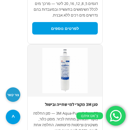
דגמים 5, 8, 12, 16, 20 ליטר — מרכך מים
לכלל השימושים בתעשייה ובמעבדות בהם
נדרשים מים רכים ללא אבנית.
לפרטים נוספים
צור קשר
סנן 3M מקורי למי שתייה ובישול
3M Aqua-Pure C-Cyst-FF — סנן החלפה
צ'אט איתנו
^
מקורי המותקן מתחת לכיור. מסנן כלור,
משקעים וציסטות פרוטוזואה. החלפה אחת