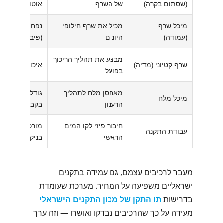
(שסתום בקרה)
של השרף
אוטומציה
מיכל שרף
מכיל את שרף חילופי
נפח בליטרים, 
(עמודה)
היונים
(פיברגלס/פלסט
מבצע את תהליך הריכוך
שרף קטיוני (מדיה)
איכות השרף, נפ
בפועל
מאחסן מלח לתהליך
גודל, חומר, סו
מיכל מלח
הרענון
בקבינט)
חיבור פיזי לקו המים
מורכבות הצנרת
עבודת התקנה
הראשי
בניקוז
מעבר לרכיבים עצמם, גם עמידה בתקנים
ישראליים משפיעה על המחיר. מערכת שעומדת
בדרישות
תו התקן של מכון התקנים הישראלי
מעידה על כך שהרכיבים נבדקו ואושרו — וזה ערך