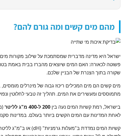
מהם מים קשים ומה גורם להם?
ישראל היא מדינה מדברית שמסתמכת על שילוב מקורות מים מ
פשוטה לכאורה: האם המים שיוצאים מהברז בבית באמת בטו
שקורה בתוך הצנרת של הבניין שלכם.
מים קשים הם מים המכילים ריכוז גבוה של מינרלים מומסים, 
מתמוססים ומעשירים את המים. תהליך זה טבעי לחלוטין ונפוץ
בישראל, רמת קשיות המים נעה בין
200 ל-400 מ"ג לליטר
לאחת המדינות עם המים הקשים ביותר בעולם. במדינות סקנדינביות, לד
קשיות המים נמדדת ב"מעלות גרמניות" (dH) או ב"מ"ג לליטר CaCO3". מים עם ערך מעל 180 מ"ג לליטר מוגדרים כ"קשים מאוד". כמומחים ב