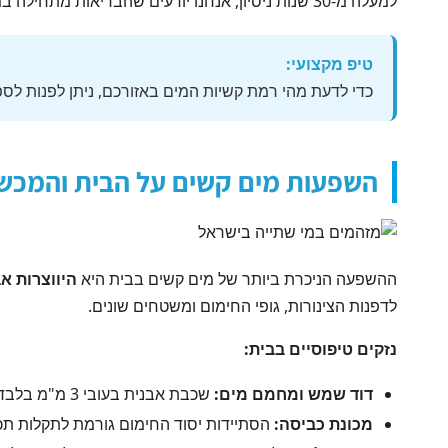
למעלה מ-30 שנות ניסיון, אנחנו יודעים שהבריאות מתחילה במים — וגם ההבנה שלהם.
טיפ מקצועי:
כדי לדעת מהי רמת קשיות המים באזורכם, ניתן לפנות לס
השפעות מים קשים על הבית והמכשי
ההשפעה הניכרת ביותר של מים קשים בבית היא
היווצרות א
לדפנות הצינורות, גופי החימום ומשטחים שונים.
נזקים טיפוסיים בבית:
דוד שמש ומחמם מים:
שכבת אבנית בעובי 3 מ"מ בלבד מגדילה את צריכת האנרגיה ב-25% ומקצרת את חיי הדוד בשנים רבות.
מכונת כביסה:
הסתיידות יסוד החימום גורמת לתקלות תכו