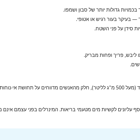
בכמויות גדולות יותר של סבון ושמפו.
 — בעיקר בעור רגיש או אטופי.
ת סידן על פני השטח.
ו ליבש, פריך ופחות מבריק.
שים.
במקרים קיצוניים של מים עם קשיות גבוהה מאוד (מעל 500 מ"ג לליטר), חלק מהאנשים 
ולמי (WHO) לא קבע ערכי סף עליונים לקשיות מים מטעמי בריאות. המינרלים בפני 