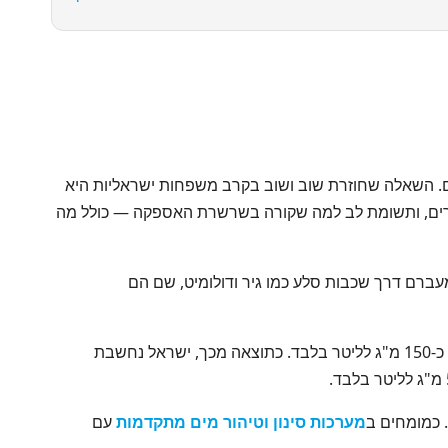
ם. השאלה שחוזרת שוב ושוב בקרב משפחות ישראליות היא
רים, ותשומת לב למה שקורה בשרשרת האספקה — כולל מה
מעברם דרך שכבות סלע כמו גיר ודולומיט, שם הם
(מדוד כסידן קרבונט — CaCO3), בהשוואה לממוצע אירופאי שעומד על כ-150 מ"ג לליטר בלבד. כתוצאה מכך, ישראל נחשבת
מערכות סינון וטיהור מים מתקדמות
עם