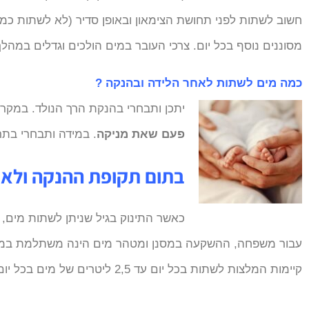
חשוב לשתות לפני תחושת הצימאון ובאופן סדיר (לא לשתות כמ
מסוננים נוסף בכל יום. צרכי העובר במים הולכים וגדלים במהל
כמה מים לשתות לאחר הלידה ובהנקה ?
יתכן ותבחרי בהנקת הרך הנולד. במקרה
פעם שאת מניקה
. במידה ותבחרי בתר
בתום תקופת ההנקה ולאח
כאשר התינוק בגיל שניתן לשתות מים,
עבור משפחה, ההשקעה במסנן ומטהר מים הינה משתלמת במי
קיימות המלצות לשתות בכל יום עד 2,5 ליטרים של מים בכל יום בתקופת ההיריון ובתקופת ההנקה כאשר צריכת המזון מספקת חלק מצורכי המים הנדרשים (ליטר 1 בערך).