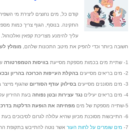
קודם כל, מים נחוצים ליצירת מי השפי
התקינה. בנוסף, הגוף צריך כמות מספק
עליך להימנע מצריכת קפאין ואלכוהול.
חשובה ביותר וכדי להפיק את מיטב התכונות שלהם,
מומלץ לשת
1- שתיית מים בכמות מספקת מסייעת
בוויסות הטמפרטורה
של
2- מים בריאים מסייעים
בהקלת העייפות הכרוכה בהריון ובכ
3- מים מסוננים מסייעים
בסילוק עודף הסודיום
שהגוף מייצר בה
4- מים בריאים יעילים
נגד עצירות ובטן נפוחה
בעת ההיריון עק
5-שתייה מספקת של מים
מפחיתה את הופעת הדלקות בדרכי
6- התייבשות מסוכנת מכיוון שהיא עלולה לגרום לסיבוכים בעת ההיריון. מכאן, שתיה של מים בריאים הינה בחשיבות עליונה.
7-
מים שומרים על לחות העור
אשר נוטה להתייבש בתקופת ההירי